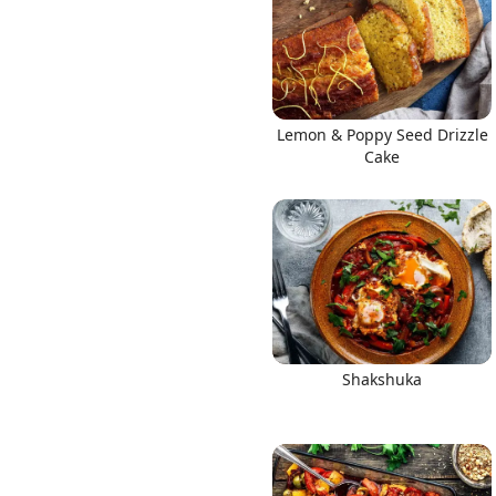
Lemon & Poppy Seed Drizzle
Links
Cake
Home
Chrome Extension
Shakshuka