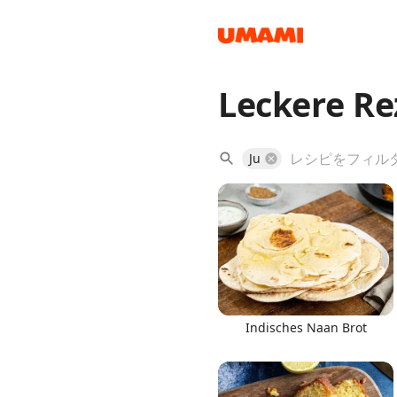
Leckere Re
Recipes
Ju
Groceries
Indisches Naan Brot
Meals