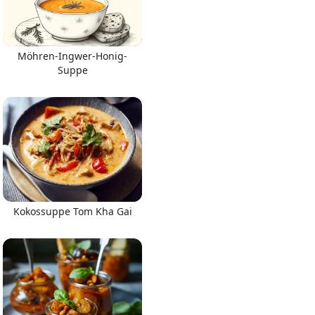
Möhren-Ingwer-Honig-
Suppe
Kokossuppe Tom Kha Gai