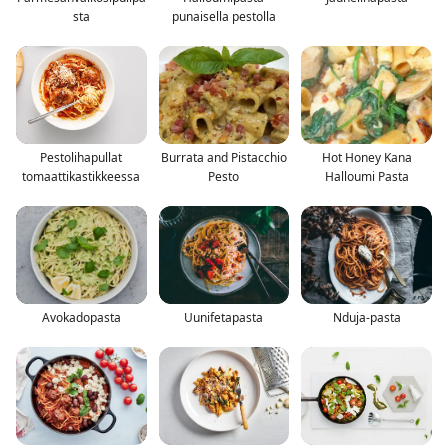
sta
punaisella pestolla
Pestolihapullat
Burrata and Pistacchio
Hot Honey Kana
tomaattikastikkeessa
Pesto
Halloumi Pasta
Avokadopasta
Uunifetapasta
Nduja-pasta