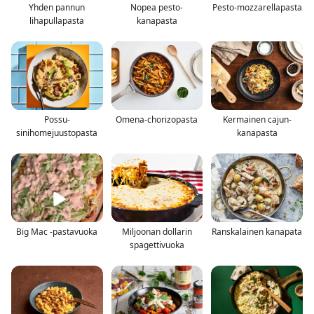
Yhden pannun
Nopea pesto-
Pesto-mozzarellapasta
lihapullapasta
kanapasta
Possu-
Omena-chorizopasta
Kermainen cajun-
sinihomejuustopasta
kanapasta
Big Mac -pastavuoka
Miljoonan dollarin
Ranskalainen kanapata
spagettivuoka