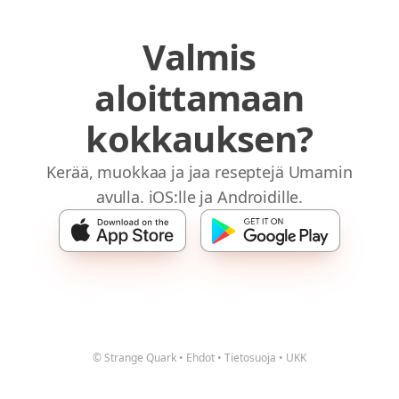
Valmis
aloittamaan
kokkauksen?
Kerää, muokkaa ja jaa reseptejä Umamin
avulla. iOS:lle ja Androidille.
© Strange Quark
•
Ehdot
•
Tietosuoja
•
UKK