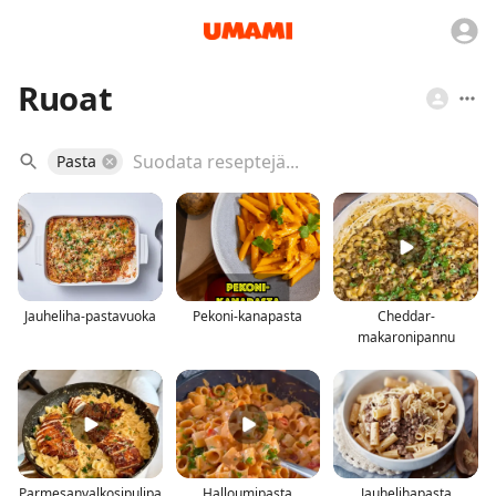
Ruoat
Pasta
Jauheliha-pastavuoka
Pekoni-kanapasta
Cheddar-
makaronipannu
Parmesanvalkosipulipa
Halloumipasta
Jauhelihapasta