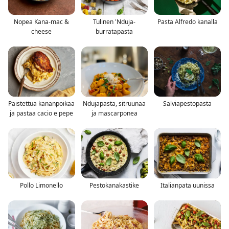
Nopea Kana-mac &
Tulinen 'Nduja-
Pasta Alfredo kanalla
cheese
burratapasta
Paistettua kananpoikaa
Ndujapasta, sitruunaa
Salviapestopasta
ja pastaa cacio e pepe
ja mascarponea
Pollo Limonello
Pestokanakastike
Italianpata uunissa