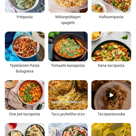
Yrttipasta
Miilunpolttajan
Halloumipasta
spagetti
Täyteläinen Pasta
Tomaatti-kanapasta
Kana-tacopasta
Bolognese
One pot tacopasta
Taco-jauheliha-orzo
Tacopastavuoka