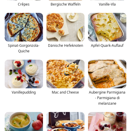
Crêpes
Bergische Waffeln
Vanille-Vla
Spinat-Gorgonzola-
Dänische Hefeknoten
Apfel-Quark-Auflauf
Quiche
Vanillepudding
Mac and Cheese
Aubergine Parmigiana
- Parmigiana di
melanzane