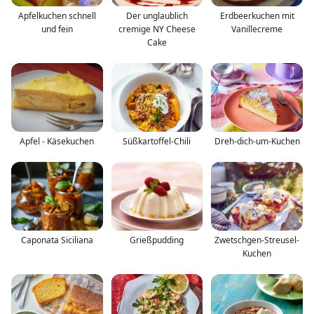
Apfelkuchen schnell
Der unglaublich
Erdbeerkuchen mit
und fein
cremige NY Cheese
Vanillecreme
Cake
Apfel - Käsekuchen
Süßkartoffel-Chili
Dreh-dich-um-Kuchen
Caponata Siciliana
Grießpudding
Zwetschgen-Streusel-
Kuchen