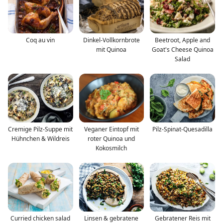
Coq au vin
Dinkel-Vollkornbrote
Beetroot, Apple and
mit Quinoa
Goat's Cheese Quinoa
Salad
Cremige Pilz-Suppe mit
Veganer Eintopf mit
Pilz-Spinat-Quesadilla
Hühnchen & Wildreis
roter Quinoa und
Kokosmilch
Curried chicken salad
Linsen & gebratene
Gebratener Reis mit