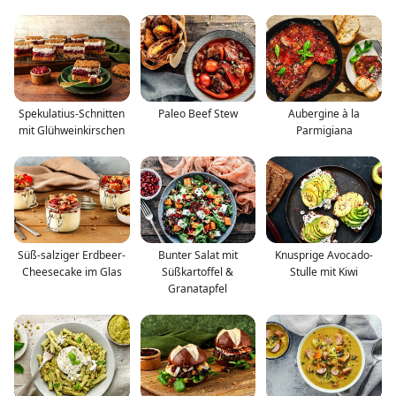
Spekulatius-Schnitten
Paleo Beef Stew
Aubergine à la
mit Glühweinkirschen
Parmigiana
Süß-salziger Erdbeer-
Bunter Salat mit
Knusprige Avocado-
Cheesecake im Glas
Süßkartoffel &
Stulle mit Kiwi
Granatapfel