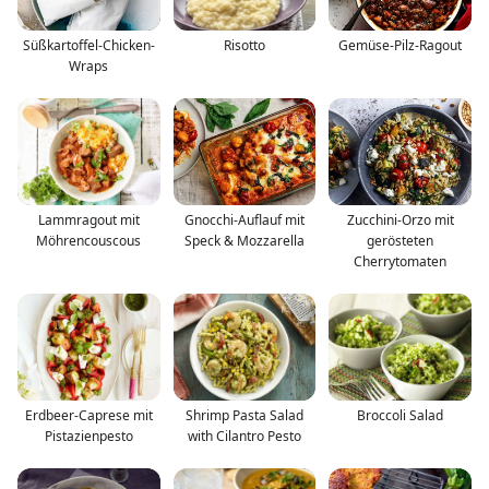
Süßkartoffel-Chicken-
Risotto
Gemüse-Pilz-Ragout
Wraps
Lammragout mit
Gnocchi-Auflauf mit
Zucchini-Orzo mit
Möhrencouscous
Speck & Mozzarella
gerösteten
Cherrytomaten
Erdbeer-Caprese mit
Shrimp Pasta Salad
Broccoli Salad
Pistazienpesto
with Cilantro Pesto