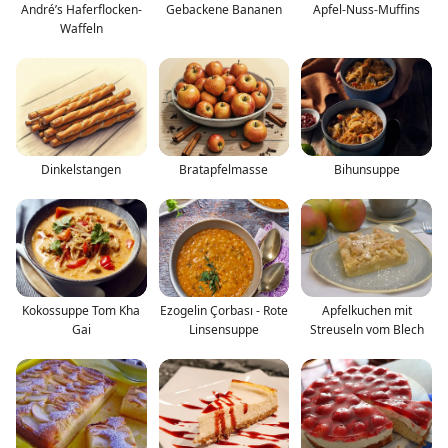
André’s Haferflocken-
Gebackene Bananen
Apfel-Nuss-Muffins
Waffeln
Dinkelstangen
Bratapfelmasse
Bihunsuppe
Kokossuppe Tom Kha
Ezogelin Çorbası - Rote
Apfelkuchen mit
Gai
Linsensuppe
Streuseln vom Blech