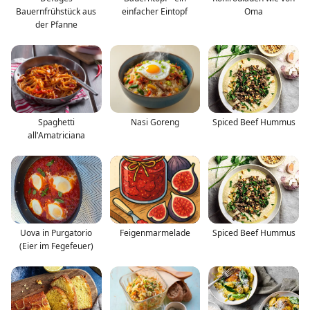
Bauernfrühstück aus
einfacher Eintopf
Oma
der Pfanne
Spaghetti
Nasi Goreng
Spiced Beef Hummus
all'Amatriciana
Uova in Purgatorio
Feigenmarmelade
Spiced Beef Hummus
(Eier im Fegefeuer)