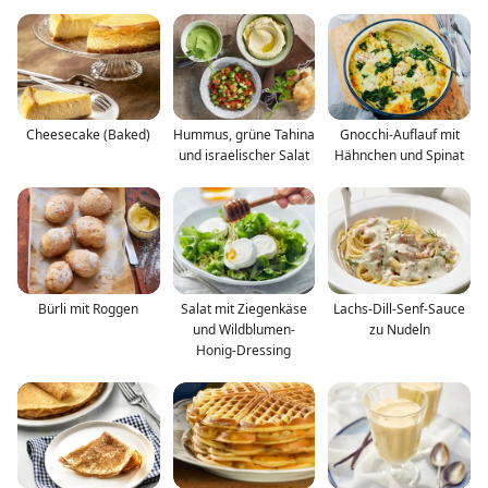
Cheesecake (Baked)
Hummus, grüne Tahina
Gnocchi-Auflauf mit
und israelischer Salat
Hähnchen und Spinat
Bürli mit Roggen
Salat mit Ziegenkäse
Lachs-Dill-Senf-Sauce
und Wildblumen-
zu Nudeln
Honig-Dressing