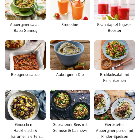
Auberginensalat -
Smoothie
Granatapfel-Ingwer-
Baba Gannuş
Booster
Bolognesesauce
Auberginen-Dip
Brokkolisalat mit
Pinienkernen
Gnocchi mit
Gebratener Reis mit
Geröstetes
Hackfleisch &
Gemüse & Cashews
Auberginenpüree mit
karamellisierten
Rinder-Spießen