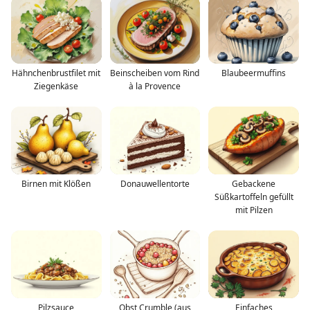
Hähnchenbrustfilet mit
Beinscheiben vom Rind
Blaubeermuffins
Ziegenkäse
à la Provence
Birnen mit Klößen
Donauwellentorte
Gebackene
Süßkartoffeln gefüllt
mit Pilzen
Pilzsauce
Obst Crumble (aus
Einfaches