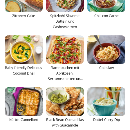
Zitronen-Cake
Spitzkohl-Slaw mit
Chili con Carne
Datteln und
Cashewkernen
Baby-friendly Delicious
Flammkuchen mit
Coleslaw
Coconut Dhal
Aprikosen,
Serranoschinken und
Rucola
Kürbis-Cannelloni
Black Bean Quesadillas
Dattel-Curry-Dip
with Guacamole