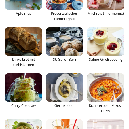
Apfelmus
Provenzialisches
Milchreis (Thermomix)
Lammragout
Dinkelbrot mit
St. Galler Bürli
Sahne-Grießpudding
Kürbiskernen
Curry-Coleslaw
Germknödel
Kichererbsen-Kokos-
Curry