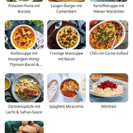
Pistazien-Pasta mit
Laugen-Burger mit
Kartoffelsuppe mit
Burrata
Camembert
Wiener Würstchen
Kürbissuppe mit
Cremige Maissuppe
Chili-con-Carne-Auflauf
knusprigem Honig-
mit Bacon
Thymian-Bacon &
Pistazien
Zitronenspätzle mit
Spaghetti Miracomix
Milchreis
Lachs & Safran-Sauce