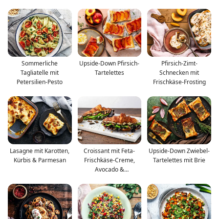
Zwiebeln
Sommerliche
Upside-Down Pfirsich-
Pfirsich-Zimt-
Tagliatelle mit
Tartelettes
Schnecken mit
Petersilien-Pesto
Frischkäse-Frosting
Lasagne mit Karotten,
Croissant mit Feta-
Upside-Down Zwiebel-
Kürbis & Parmesan
Frischkäse-Creme,
Tartelettes mit Brie
Avocado &
Champignons