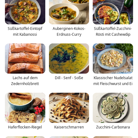
Süßkartoffel-Eintopf
Auberginen-Kokos-
Süßkartoffel-Zucchini-
mit Kabanossi
Erdnuss-Curry
Rösti mit Cashewdip
Lachs auf dem
Dill - Senf - Soße
Klassischer Nudelsalat
Zedernholzbrett
mit Fleischwurst und Ei
Haferflocken-Riegel
Kaiserschmarren
Zucchini-Carbonara