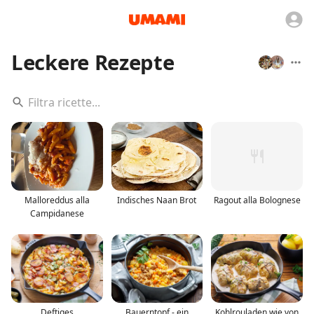
Leckere Rezepte
Malloreddus alla
Indisches Naan Brot
Ragout alla Bolognese
Campidanese
Deftiges
Bauerntopf - ein
Kohlrouladen wie von