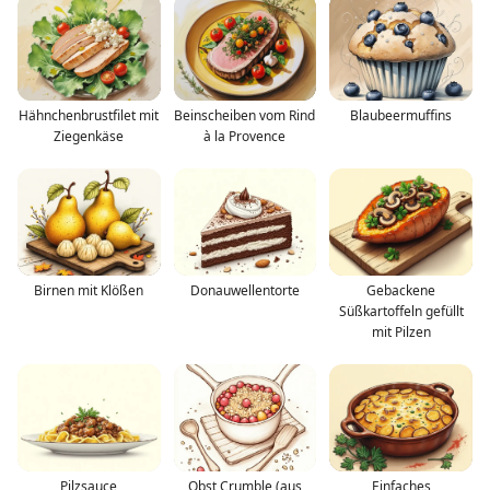
Hähnchenbrustfilet mit
Beinscheiben vom Rind
Blaubeermuffins
Ziegenkäse
à la Provence
Birnen mit Klößen
Donauwellentorte
Gebackene
Süßkartoffeln gefüllt
mit Pilzen
Pilzsauce
Obst Crumble (aus
Einfaches