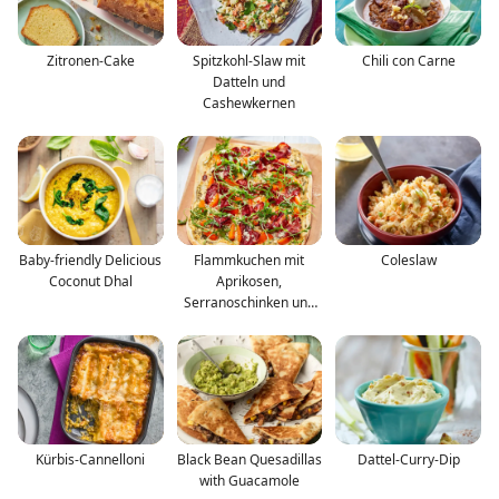
Zitronen-Cake
Spitzkohl-Slaw mit
Chili con Carne
Datteln und
Cashewkernen
Baby-friendly Delicious
Flammkuchen mit
Coleslaw
Coconut Dhal
Aprikosen,
Serranoschinken und
Rucola
Kürbis-Cannelloni
Black Bean Quesadillas
Dattel-Curry-Dip
with Guacamole