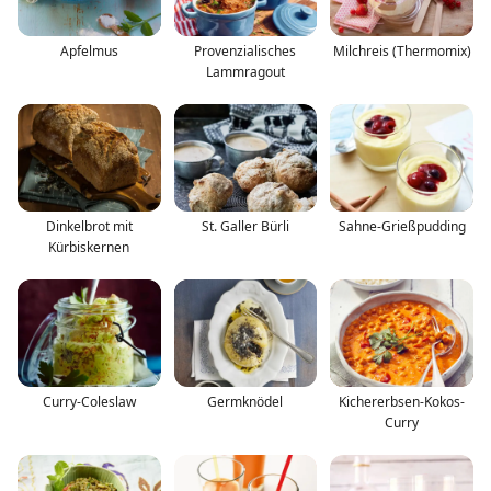
Apfelmus
Provenzialisches
Milchreis (Thermomix)
Lammragout
Dinkelbrot mit
St. Galler Bürli
Sahne-Grießpudding
Kürbiskernen
Curry-Coleslaw
Germknödel
Kichererbsen-Kokos-
Curry