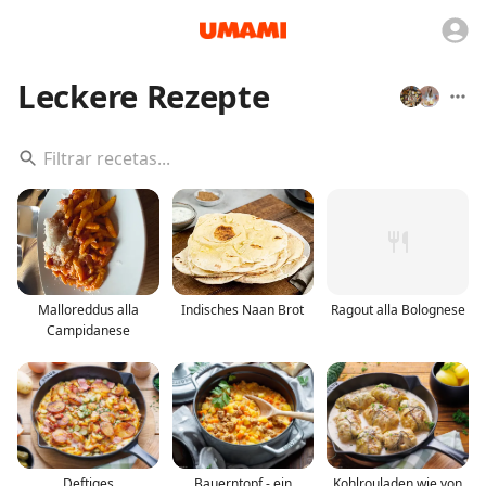
Leckere Rezepte
Malloreddus alla
Indisches Naan Brot
Ragout alla Bolognese
Campidanese
Deftiges
Bauerntopf - ein
Kohlrouladen wie von