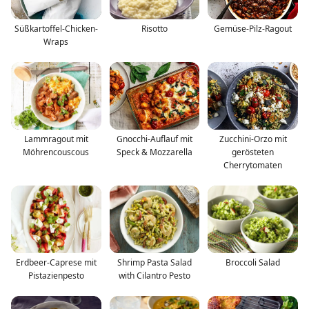
Süßkartoffel-Chicken-
Risotto
Gemüse-Pilz-Ragout
Wraps
Lammragout mit
Gnocchi-Auflauf mit
Zucchini-Orzo mit
Möhrencouscous
Speck & Mozzarella
gerösteten
Cherrytomaten
Erdbeer-Caprese mit
Shrimp Pasta Salad
Broccoli Salad
Pistazienpesto
with Cilantro Pesto