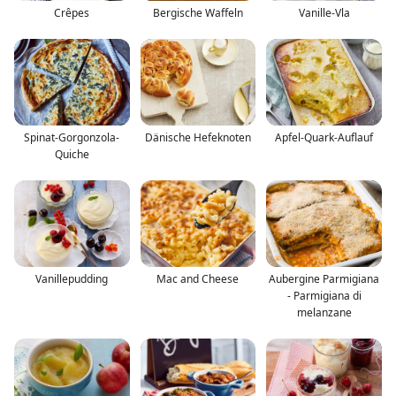
Crêpes
Bergische Waffeln
Vanille-Vla
Spinat-Gorgonzola-
Dänische Hefeknoten
Apfel-Quark-Auflauf
Quiche
Vanillepudding
Mac and Cheese
Aubergine Parmigiana
- Parmigiana di
melanzane