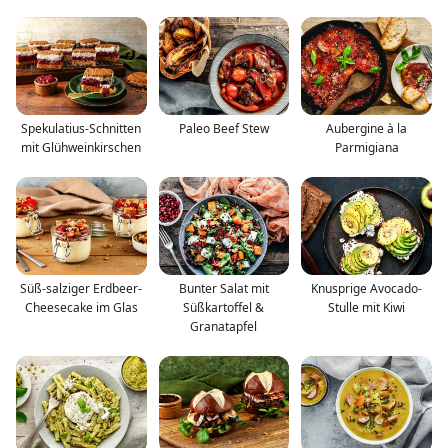
Spekulatius-Schnitten
Paleo Beef Stew
Aubergine à la
mit Glühweinkirschen
Parmigiana
Süß-salziger Erdbeer-
Bunter Salat mit
Knusprige Avocado-
Cheesecake im Glas
Süßkartoffel &
Stulle mit Kiwi
Granatapfel