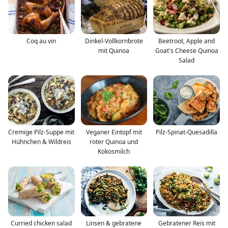
Coq au vin
Dinkel-Vollkornbrote
Beetroot, Apple and
mit Quinoa
Goat's Cheese Quinoa
Salad
Cremige Pilz-Suppe mit
Veganer Eintopf mit
Pilz-Spinat-Quesadilla
Hühnchen & Wildreis
roter Quinoa und
Kokosmilch
Curried chicken salad
Linsen & gebratene
Gebratener Reis mit