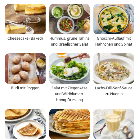
Cheesecake (Baked)
Hummus, grüne Tahina
Gnocchi-Auflauf mit
und israelischer Salat
Hähnchen und Spinat
Bürli mit Roggen
Salat mit Ziegenkäse
Lachs-Dill-Senf-Sauce
und Wildblumen-
zu Nudeln
Honig-Dressing