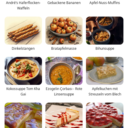
André’s Haferflocken-
Gebackene Bananen
Apfel-Nuss-Muffins
Waffeln
Dinkelstangen
Bratapfelmasse
Bihunsuppe
Kokossuppe Tom Kha
Ezogelin Çorbası - Rote
Apfelkuchen mit
Gai
Linsensuppe
Streuseln vom Blech