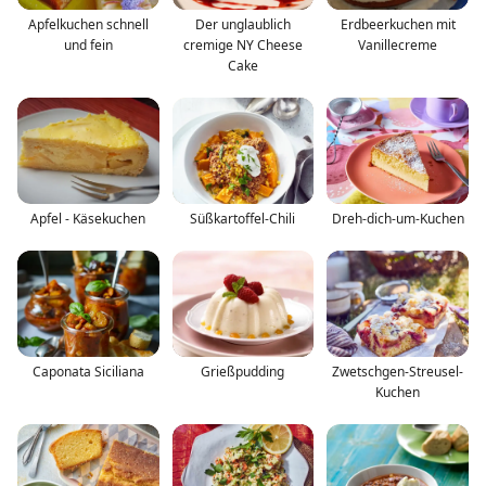
Apfelkuchen schnell
Der unglaublich
Erdbeerkuchen mit
und fein
cremige NY Cheese
Vanillecreme
Cake
Apfel - Käsekuchen
Süßkartoffel-Chili
Dreh-dich-um-Kuchen
Caponata Siciliana
Grießpudding
Zwetschgen-Streusel-
Kuchen