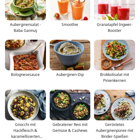
Auberginensalat -
Smoothie
Granatapfel-Ingwer-
Baba Gannuş
Booster
Bolognesesauce
Auberginen-Dip
Brokkolisalat mit
Pinienkernen
Gnocchi mit
Gebratener Reis mit
Geröstetes
Hackfleisch &
Gemüse & Cashews
Auberginenpüree mit
karamellisierten
Rinder-Spießen