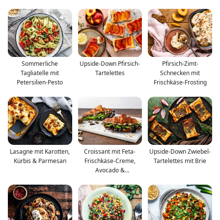
Zwiebeln
Sommerliche
Upside-Down Pfirsich-
Pfirsich-Zimt-
Tagliatelle mit
Tartelettes
Schnecken mit
Petersilien-Pesto
Frischkäse-Frosting
Lasagne mit Karotten,
Croissant mit Feta-
Upside-Down Zwiebel-
Kürbis & Parmesan
Frischkäse-Creme,
Tartelettes mit Brie
Avocado &
Champignons