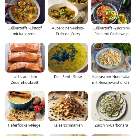
Süßkartoffel-Eintopf
Auberginen-Kokos-
Süßkartoffel-Zucchini-
mit Kabanossi
Erdnuss-Curry
Rösti mit Cashewdip
Lachs auf dem
Dill - Senf - Soße
Klassischer Nudelsalat
Zedernholzbrett
mit Fleischwurst und Ei
Haferflocken-Riegel
Kaiserschmarren
Zucchini-Carbonara