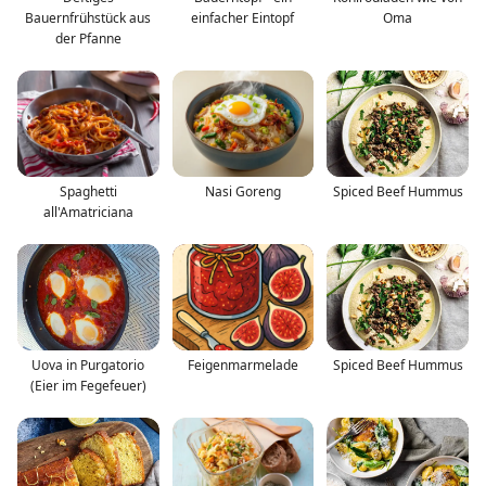
Bauernfrühstück aus
einfacher Eintopf
Oma
der Pfanne
Spaghetti
Nasi Goreng
Spiced Beef Hummus
all'Amatriciana
Uova in Purgatorio
Feigenmarmelade
Spiced Beef Hummus
(Eier im Fegefeuer)