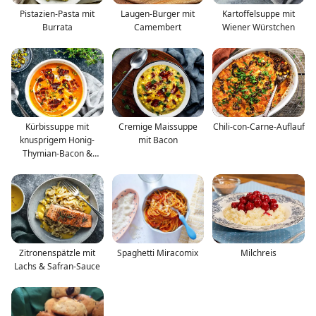
Pistazien-Pasta mit
Laugen-Burger mit
Kartoffelsuppe mit
Burrata
Camembert
Wiener Würstchen
Kürbissuppe mit
Cremige Maissuppe
Chili-con-Carne-Auflauf
knusprigem Honig-
mit Bacon
Thymian-Bacon &
Pistazien
Zitronenspätzle mit
Spaghetti Miracomix
Milchreis
Lachs & Safran-Sauce