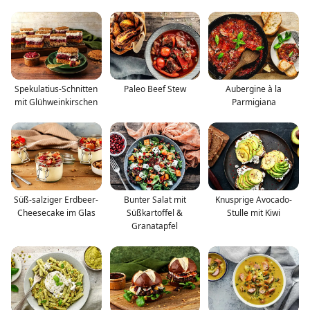
Spekulatius-Schnitten
Paleo Beef Stew
Aubergine à la
mit Glühweinkirschen
Parmigiana
Süß-salziger Erdbeer-
Bunter Salat mit
Knusprige Avocado-
Cheesecake im Glas
Süßkartoffel &
Stulle mit Kiwi
Granatapfel