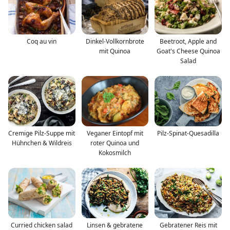
Coq au vin
Dinkel-Vollkornbrote
Beetroot, Apple and
mit Quinoa
Goat's Cheese Quinoa
Salad
Cremige Pilz-Suppe mit
Veganer Eintopf mit
Pilz-Spinat-Quesadilla
Hühnchen & Wildreis
roter Quinoa und
Kokosmilch
Curried chicken salad
Linsen & gebratene
Gebratener Reis mit