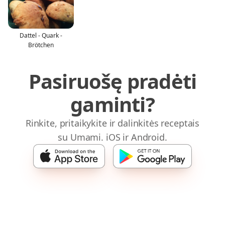
Dattel - Quark -
Brötchen
Pasiruošę pradėti
gaminti?
Rinkite, pritaikykite ir dalinkitės receptais
su Umami. iOS ir Android.