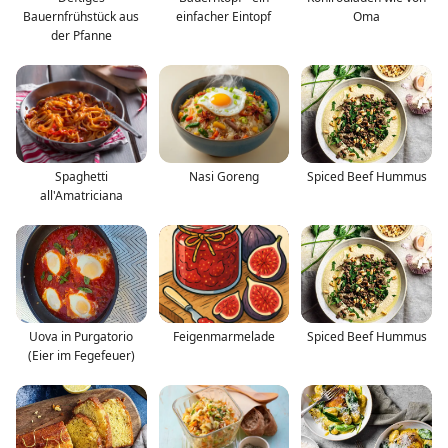
Bauernfrühstück aus
einfacher Eintopf
Oma
der Pfanne
Spaghetti
Nasi Goreng
Spiced Beef Hummus
all'Amatriciana
Uova in Purgatorio
Feigenmarmelade
Spiced Beef Hummus
(Eier im Fegefeuer)