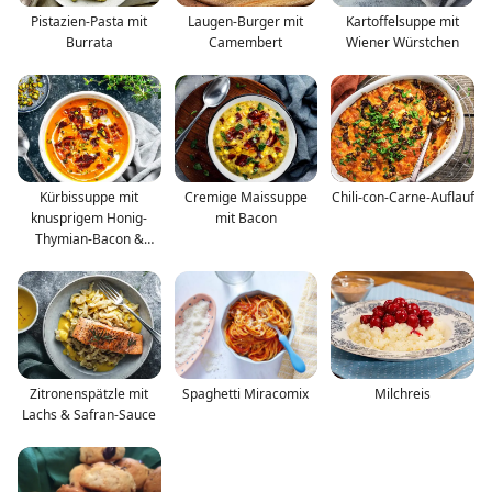
Pistazien-Pasta mit
Laugen-Burger mit
Kartoffelsuppe mit
Burrata
Camembert
Wiener Würstchen
Kürbissuppe mit
Cremige Maissuppe
Chili-con-Carne-Auflauf
knusprigem Honig-
mit Bacon
Thymian-Bacon &
Pistazien
Zitronenspätzle mit
Spaghetti Miracomix
Milchreis
Lachs & Safran-Sauce