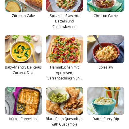
Zitronen-Cake
Spitzkohl-Slaw mit
Chili con Carne
Datteln und
Cashewkernen
Baby-friendly Delicious
Flammkuchen mit
Coleslaw
Coconut Dhal
Aprikosen,
Serranoschinken und
Rucola
Kürbis-Cannelloni
Black Bean Quesadillas
Dattel-Curry-Dip
with Guacamole