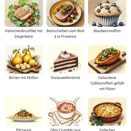
Hähnchenbrustfilet mit
Beinscheiben vom Rind
Blaubeermuffins
Ziegenkäse
à la Provence
Birnen mit Klößen
Donauwellentorte
Gebackene
Süßkartoffeln gefüllt
mit Pilzen
Pilzsauce
Obst Crumble (aus
Einfaches