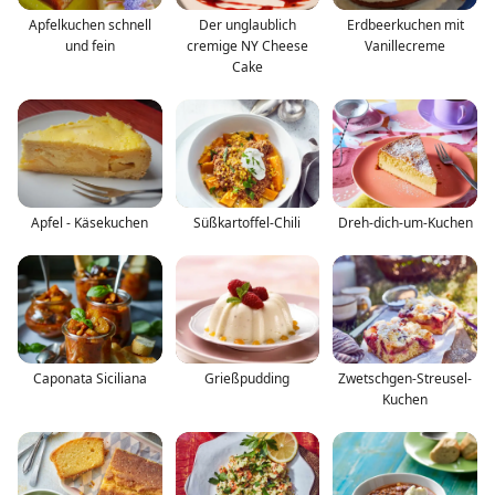
Apfelkuchen schnell
Der unglaublich
Erdbeerkuchen mit
und fein
cremige NY Cheese
Vanillecreme
Cake
Apfel - Käsekuchen
Süßkartoffel-Chili
Dreh-dich-um-Kuchen
Caponata Siciliana
Grießpudding
Zwetschgen-Streusel-
Kuchen