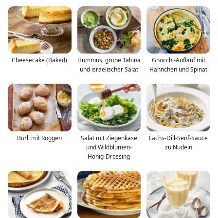
Cheesecake (Baked)
Hummus, grüne Tahina
Gnocchi-Auflauf mit
und israelischer Salat
Hähnchen und Spinat
Bürli mit Roggen
Salat mit Ziegenkäse
Lachs-Dill-Senf-Sauce
und Wildblumen-
zu Nudeln
Honig-Dressing