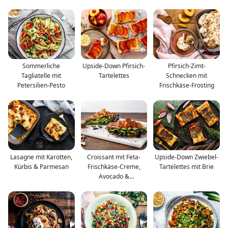
Zwiebeln
Sommerliche
Upside-Down Pfirsich-
Pfirsich-Zimt-
Tagliatelle mit
Tartelettes
Schnecken mit
Petersilien-Pesto
Frischkäse-Frosting
Lasagne mit Karotten,
Croissant mit Feta-
Upside-Down Zwiebel-
Kürbis & Parmesan
Frischkäse-Creme,
Tartelettes mit Brie
Avocado &
Champignons