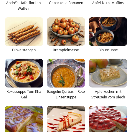
André’s Haferflocken-
Gebackene Bananen
Apfel-Nuss-Muffins
Waffeln
Dinkelstangen
Bratapfelmasse
Bihunsuppe
Kokossuppe Tom Kha
Ezogelin Çorbası - Rote
Apfelkuchen mit
Gai
Linsensuppe
Streuseln vom Blech