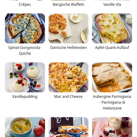
Crêpes
Bergische Waffeln
Vanille-Vla
Spinat-Gorgonzola-
Dänische Hefeknoten
Apfel-Quark-Auflauf
Quiche
Vanillepudding
Mac and Cheese
Aubergine Parmigiana
- Parmigiana di
melanzane