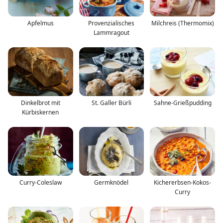
Apfelmus
Provenzialisches
Milchreis (Thermomix)
Lammragout
Dinkelbrot mit
St. Galler Bürli
Sahne-Grießpudding
Kürbiskernen
Curry-Coleslaw
Germknödel
Kichererbsen-Kokos-
Curry