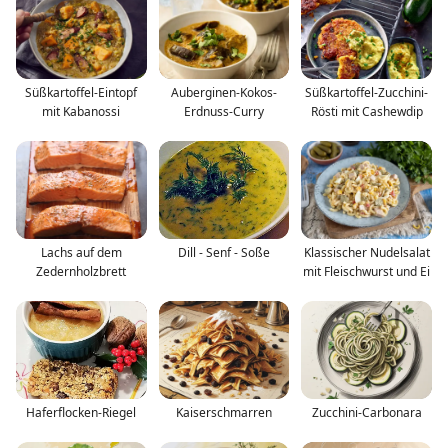
Süßkartoffel-Eintopf
Auberginen-Kokos-
Süßkartoffel-Zucchini-
mit Kabanossi
Erdnuss-Curry
Rösti mit Cashewdip
Lachs auf dem
Dill - Senf - Soße
Klassischer Nudelsalat
Zedernholzbrett
mit Fleischwurst und Ei
Haferflocken-Riegel
Kaiserschmarren
Zucchini-Carbonara