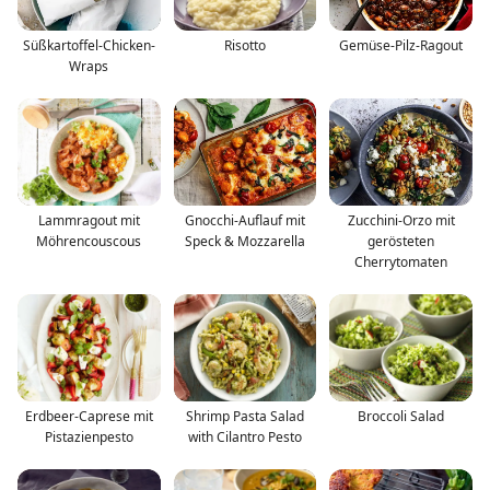
Süßkartoffel-Chicken-
Risotto
Gemüse-Pilz-Ragout
Wraps
Lammragout mit
Gnocchi-Auflauf mit
Zucchini-Orzo mit
Möhrencouscous
Speck & Mozzarella
gerösteten
Cherrytomaten
Erdbeer-Caprese mit
Shrimp Pasta Salad
Broccoli Salad
Pistazienpesto
with Cilantro Pesto