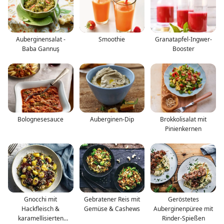
Auberginensalat -
Smoothie
Granatapfel-Ingwer-
Baba Gannuş
Booster
Bolognesesauce
Auberginen-Dip
Brokkolisalat mit
Pinienkernen
Gnocchi mit
Gebratener Reis mit
Geröstetes
Hackfleisch &
Gemüse & Cashews
Auberginenpüree mit
karamellisierten
Rinder-Spießen