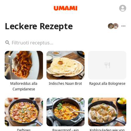
Leckere Rezepte
Malloreddus alla
Indisches Naan Brot
Ragout alla Bolognese
Campidanese
Deftiges
Bauerntopf - ein
Kohlrouladen wie von