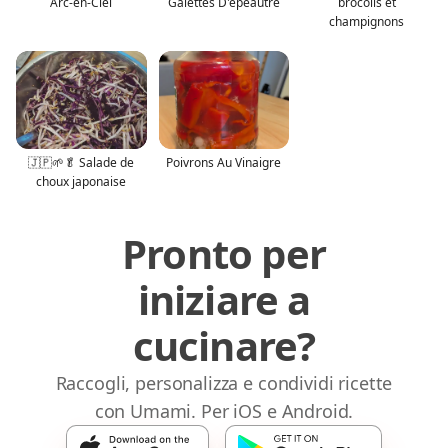
Arc-en-Ciel
Galettes D'épeautre
brocolis et
champignons
🇯🇵🌱🥬 Salade de
Poivrons Au Vinaigre
choux japonaise
Pronto per
iniziare a
cucinare?
Raccogli, personalizza e condividi ricette
con Umami. Per iOS e Android.