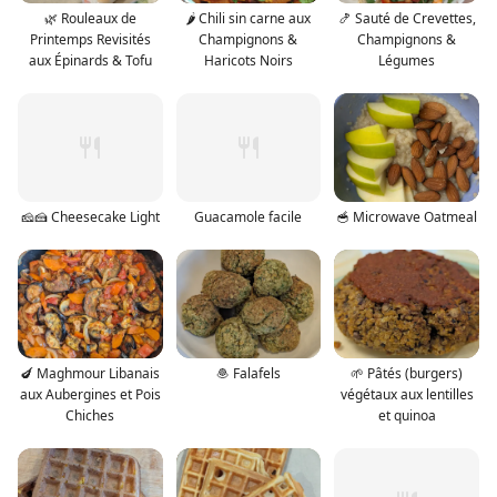
🌿 Rouleaux de
🌶️ Chili sin carne aux
🍤 Sauté de Crevettes,
Printemps Revisités
Champignons &
Champignons &
aux Épinards & Tofu
Haricots Noirs
Légumes
🧀🍰 Cheesecake Light
Guacamole facile
🥣 Microwave Oatmeal
🍆 Maghmour Libanais
🧆 Falafels
🌱 Pâtés (burgers)
aux Aubergines et Pois
végétaux aux lentilles
Chiches
et quinoa