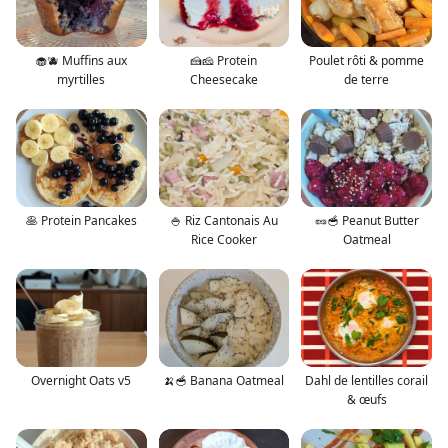
🧁🫐 Muffins aux
🍰🧀 Protein
Poulet rôti & pomme
myrtilles
Cheesecake
de terre
🥞 Protein Pancakes
🍚 Riz Cantonais Au
🥜🥣 Peanut Butter
Rice Cooker
Oatmeal
Overnight Oats v5
🍌🥣 Banana Oatmeal
Dahl de lentilles corail
& œufs