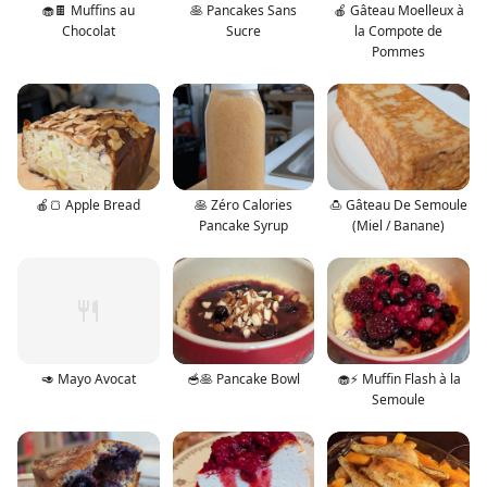
🧁🍫 Muffins au
🥞 Pancakes Sans
🍎 Gâteau Moelleux à
Chocolat
Sucre
la Compote de
Pommes
🍎🍞 Apple Bread
🥞 Zéro Calories
🍮 Gâteau De Semoule
Pancake Syrup
(Miel / Banane)
🥑 Mayo Avocat
🥣🥞 Pancake Bowl
🧁⚡ Muffin Flash à la
Semoule