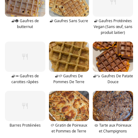
🧇🎃 Gaufres de
🧇 Gaufres Sans Sucre
🧇 Gaufres Protéinées
butternut
Vegan (Sans œuf, sans
produit laitier)
🧇🥕 Gaufres de
🧇🥔 Gaufres De
🧇🍠 Gaufres De Patate
carottes râpées
Pommes De Terre
Douce
Barres Protéinées
🥔 Gratin de Poireaux
🥧 Tarte aux Poireaux
et Pommes de Terre
et Champignons