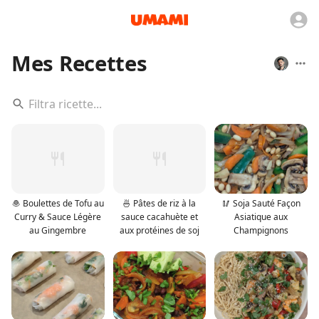
Mes Recettes
🧆 Boulettes de Tofu au
🍜 Pâtes de riz à la
🥢 Soja Sauté Façon
Curry & Sauce Légère
sauce cacahuète et
Asiatique aux
au Gingembre
aux protéines de soj
Champignons