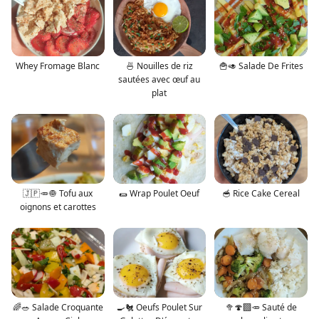
Whey Fromage Blanc
🍜 Nouilles de riz
🍟🥑 Salade De Frites
sautées avec œuf au
plat
🇯🇵🥕🧅 Tofu aux
🌯 Wrap Poulet Oeuf
🥣 Rice Cake Cereal
oignons et carottes
🌈🥗 Salade Croquante
🍳🐔 Oeufs Poulet Sur
🥦🍄‍🟫🥕 Sauté de