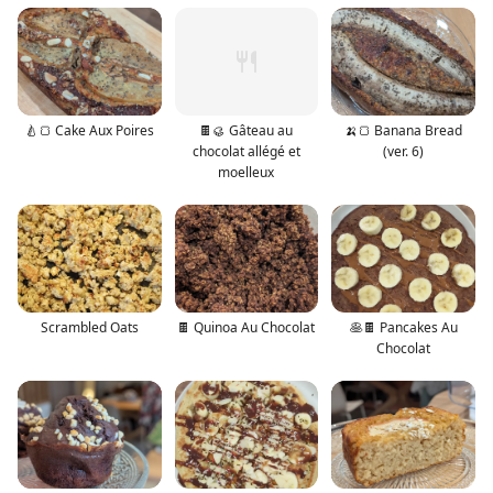
🍐🍞 Cake Aux Poires
🍫🥮 Gâteau au
🍌🍞 Banana Bread
chocolat allégé et
(ver. 6)
moelleux
Scrambled Oats
🍫 Quinoa Au Chocolat
🥞🍫 Pancakes Au
Chocolat