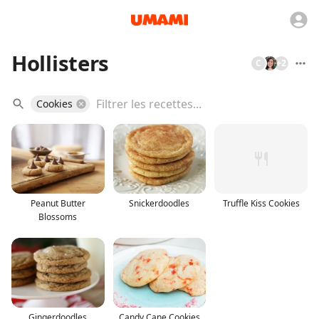
Hollisters
C
+
2
Cookies
Peanut Butter
Snickerdoodles
Truffle Kiss Cookies
Blossoms
Gingerdoodles
Candy Cane Cookies