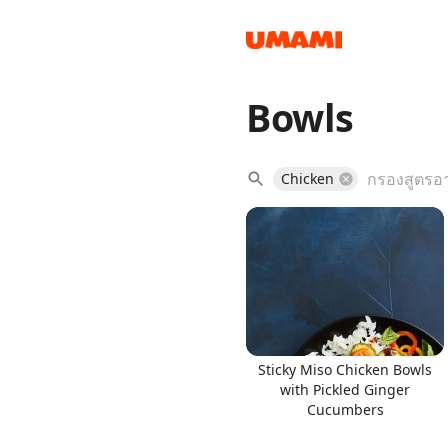
Bowls
Recipes
Chicken
Groceries
Sticky Miso Chicken Bowls
with Pickled Ginger
Cucumbers
Meals