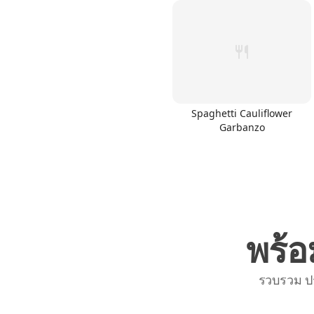
Links
Spaghetti Cauliflower
Home
Garbanzo
Chrome Extension
พร้อ
รวบรวม ป