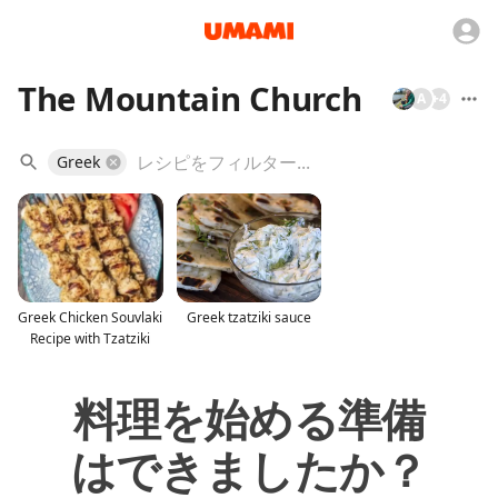
The Mountain Church
A
+
4
Greek
Greek Chicken Souvlaki
Greek tzatziki sauce
Recipe with Tzatziki
料理を始める準備
はできましたか？