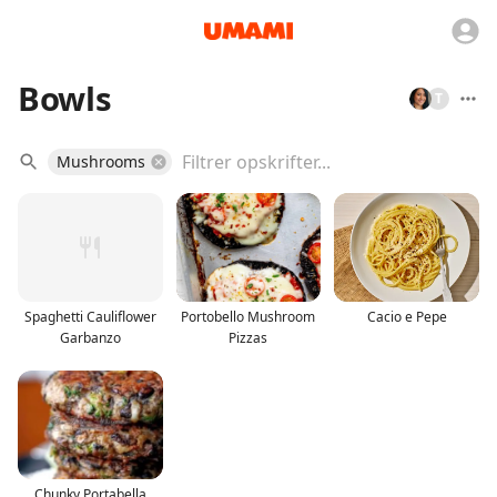
Bowls
T
Mushrooms
Spaghetti Cauliflower
Portobello Mushroom
Cacio e Pepe
Garbanzo
Pizzas
Chunky Portabella