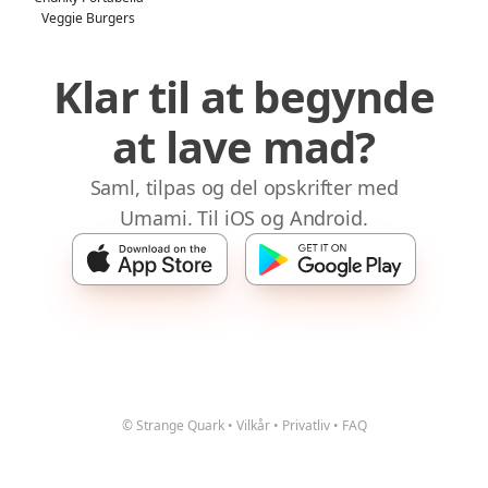
Veggie Burgers
Klar til at begynde
at lave mad?
Saml, tilpas og del opskrifter med
Umami. Til iOS og Android.
© Strange Quark
•
Vilkår
•
Privatliv
•
FAQ