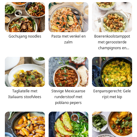
Gochujang noodles
Pasta met venkel en
Boerenkoolstamppot
zalm
met geroosterde
champignons en
balsamico
Tagliatelle met
Stevige Mexicaanse
Eenpansgerecht: Gele
Italiaans stoofvlees
runderstoof met
rijst met kip
poblano pepers