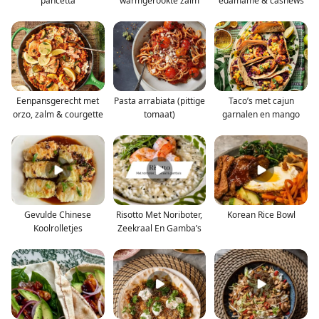
pancetta
warmgerookte zalm
edamame & cashews
Eenpansgerecht met
Pasta arrabiata (pittige
Taco’s met cajun
orzo, zalm & courgette
tomaat)
garnalen en mango
Gevulde Chinese
Risotto Met Noriboter,
Korean Rice Bowl
Koolrolletjes
Zeekraal En Gamba’s