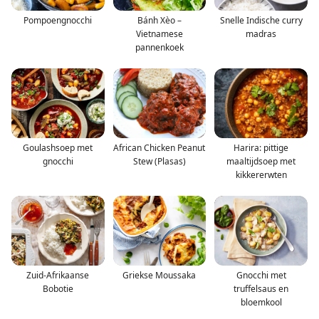
Pompoengnocchi
Bánh Xèo –
Snelle Indische curry
Vietnamese
madras
pannenkoek
Goulashsoep met
African Chicken Peanut
Harira: pittige
gnocchi
Stew (Plasas)
maaltijdsoep met
kikkererwten
Zuid-Afrikaanse
Griekse Moussaka
Gnocchi met
Bobotie
truffelsaus en
bloemkool