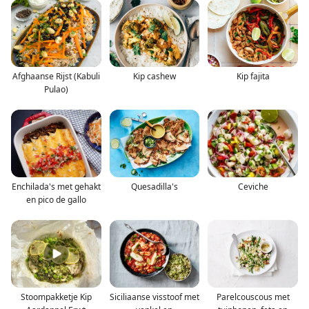
Afghaanse Rijst (Kabuli
Kip cashew
Kip fajita
Pulao)
Enchilada's met gehakt
Quesadilla's
Ceviche
en pico de gallo
Stoompakketje Kip
Siciliaanse visstoof met
Parelcouscous met