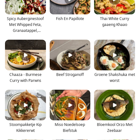
Spicy Auberginestoof
Fish En Papillote
Thai White Curry
Met Whipped Feta,
gaaeng Khaao
Granaatappel,
Amandel
Chaaza - Burmese
Beef Stroganoff
Groene Shakshuka met
Curry with Parwns
worst
Stoompakketje Kip
Miso Noedelsoep
Bloemkool Orzo Met
Kikkererwt
Biefstuk
Zeebaar