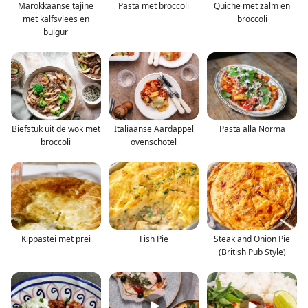
Marokkaanse tajine
Pasta met broccoli
Quiche met zalm en
met kalfsvlees en
broccoli
bulgur
Biefstuk uit de wok met
Italiaanse Aardappel
Pasta alla Norma
broccoli
ovenschotel
Kippastei met prei
Fish Pie
Steak and Onion Pie
(British Pub Style)