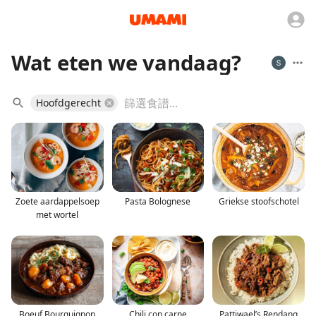
Wat eten we vandaag?
Hoofdgerecht
Zoete aardappelsoep
Pasta Bolognese
Griekse stoofschotel
met wortel
Boeuf Bourguignon
Chili con carne
Pattiwael’s Rendang