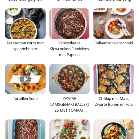
Massaman curry met
Venezolaans
Italiaanse ovenschotel
sperziebonen
Slowcooked Rundvlees
met Paprika
Tortellini Soep
ZA'ATAR
Chilikip met Mais,
LAMSGEHAKTBALLETJ
Zwarte Bonen en Feta
ES MET TOMAAT,
BULGUR & FETA