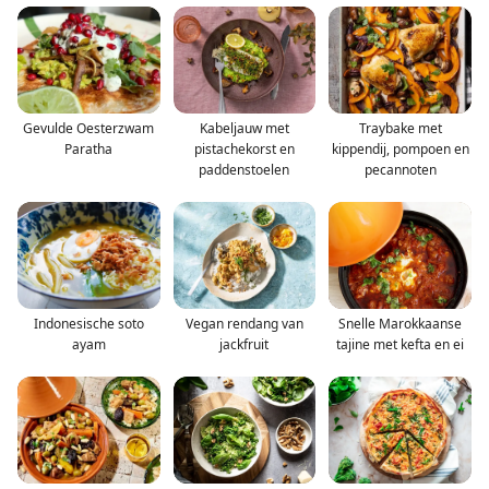
Gevulde Oesterzwam
Kabeljauw met
Traybake met
Paratha
pistachekorst en
kippendij, pompoen en
paddenstoelen
pecannoten
Indonesische soto
Vegan rendang van
Snelle Marokkaanse
ayam
jackfruit
tajine met kefta en ei