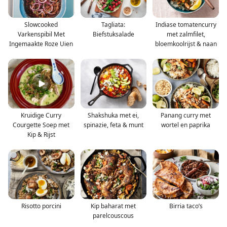
Slowcooked
Tagliata:
Indiase tomatencurry
Varkenspibil Met
Biefstuksalade
met zalmfilet,
Ingemaakte Roze Uien
bloemkoolrijst & naan
Kruidige Curry
Shakshuka met ei,
Panang curry met
Courgette Soep met
spinazie, feta & munt
wortel en paprika
Kip & Rijst
Risotto porcini
Kip baharat met
Birria taco’s
parelcouscous