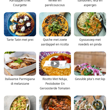
Aardappel Erwt
venkel en
tuinbonen, feta en
Courgette
parelcouscous
asperges
Tarte Tatin met prei
Quiche met zoete
Gyozasoep met
aardappel en ricotta
noedels en pinda
Italiaanse Parmigiana
Risotto Met Nduja,
Gevulde pita's met kip
di melanzane
Pestoboter En
Geroosterde Tomaten