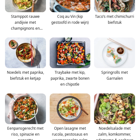
Stamppot rauwe
Coq au Vin (kip
Taco’s met chimichurri
andijvie met
gestoofd in rode wijn)
biefstuk
champignons en
komijnekaas
Noedels met paprika,
Traybake met kip,
Springrolls met
biefstuk en ketjap
paprika, zwarte bonen
Garnalen
en chipotle
Eenpansgerecht met
Open lasagne met
Noedelsalade met
riso, spinazie en
rucola, pestosaus en
zalm, komkommer,