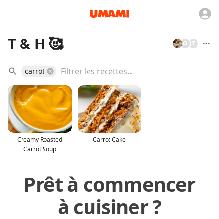
T & H 🥰
O
T
carrot
Creamy Roasted
Carrot Cake
Carrot Soup
Prêt à commencer
à cuisiner ?