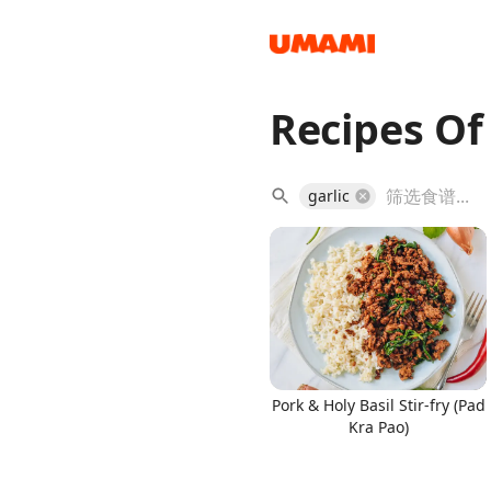
Recipes Of
Recipes
garlic
Groceries
Pork & Holy Basil Stir-fry (Pad
Kra Pao)
Meals