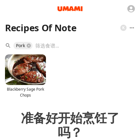
Recipes Of Note
K
Pork
Blackberry Sage Pork
Chops
准备好开始烹饪了
吗？