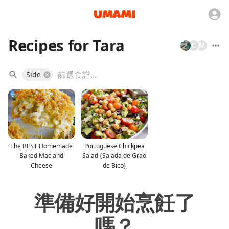
Recipes for Tara
C
M
Side
The BEST Homemade
Portuguese Chickpea
Baked Mac and
Salad {Salada de Grao
Cheese
de Bico}
準備好開始烹飪了
嗎？