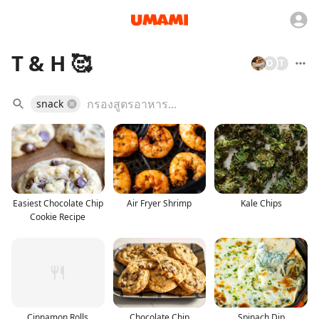
T & H 🥰
O
T
snack
Easiest Chocolate Chip
Air Fryer Shrimp
Kale Chips
Cookie Recipe
Cinnamon Rolls
Chocolate Chip
Spinach Dip