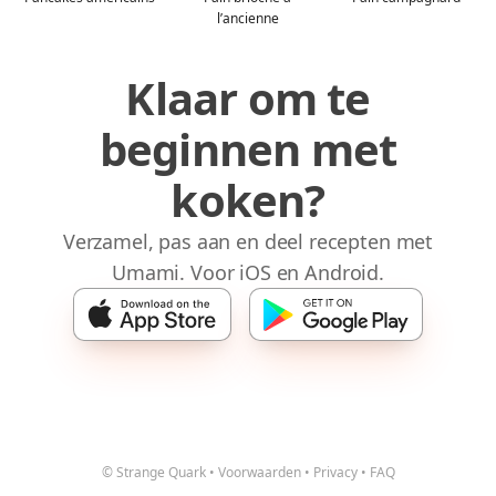
l’ancienne
Klaar om te
beginnen met
koken?
Verzamel, pas aan en deel recepten met
Umami. Voor iOS en Android.
© Strange Quark
•
Voorwaarden
•
Privacy
•
FAQ