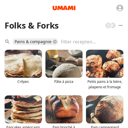
Folks & Forks
S
C
Pains & compagnie
Crêpes
Pâte à pizza
Petits pains à la bière,
jalapeno et fromage
Pancakes américains
Pain brioché à
Pain campagnard