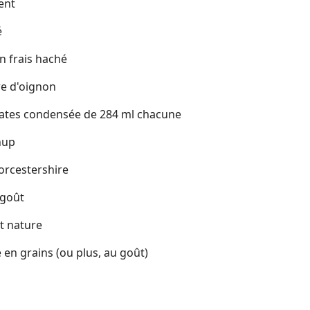
ent
é
an frais haché
re d'oignon
mates condensée de 284 ml chacune
hup
Worcestershire
 goût
t nature
 en grains (ou plus, au goût)