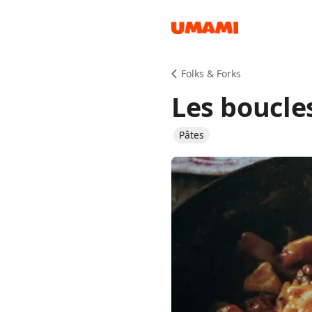
Recipes
Folks & Forks
Les boucl
Pâtes
Groceries
Meals