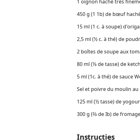
1 oignon haché très finem
450 g (1 1b) de bœuf hach
15 ml (1 c. à soupe) d'orig
2,5 ml (½ c. à thé) de poud
2 boîtes de soupe aux to
80 ml (⅓ de tasse) de ketc
5 ml (1c. à thé) de sauce 
Sel et poivre du moulin au
125 ml (½ tasse) de yogour
300 g (⅔ de Ib) de fromage
Instructies