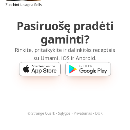
Zucchini Lasagna Rolls
Pasiruošę pradėti
gaminti?
Rinkite, pritaikykite ir dalinkitės receptais
su Umami. iOS ir Android.
© Strange Quark
•
Sąlygos
•
Privatumas
•
DUK