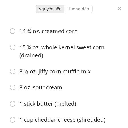
Nguyên liệu
Hướng dẫn
baking
14 ¾ oz. creamed corn
Paula Deen's Corn
Casserole
15 ¼ oz. whole kernel sweet corn
(drained)
6 servings
5 minutes
1 hour
khẩu phần
thời gian hoạt động
tổng thời gian
8 ½ oz. Jiffy corn muffin mix
8 oz. sour cream
1 stick butter (melted)
1 cup cheddar cheese (shredded)