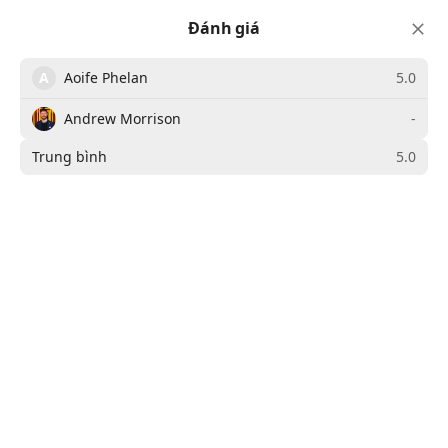
Đánh giá
A
Aoife Phelan
5.0
Dinner
Eddie Rockets Chicken
Andrew Morrison
-
Burger
Trung bình
5.0
American
Fakeaway
-
-
khẩu phần
tổng thời gian