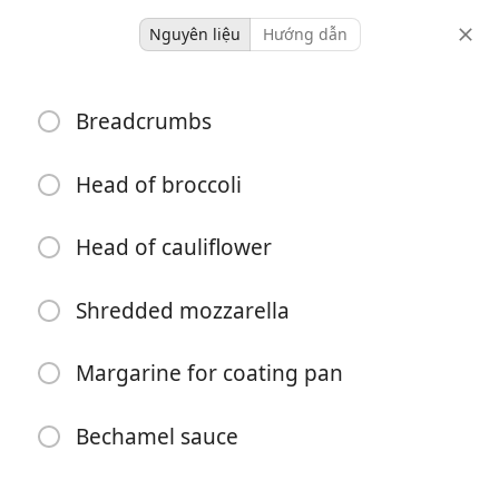
Nguyên liệu
Hướng dẫn
Apps & Sides
Breadcrumbs
Bechamel Cauliflower &
Broccoli
Head of broccoli
Dairy
Ima
Head of cauliflower
-
-
khẩu phần
tổng thời gian
Shredded mozzarella
Bắt đầu Nấu ăn
Margarine for coating pan
Bechamel sauce
Nguyên liệu
Breadcrumbs