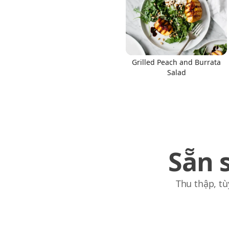
Grilled Peach and Burrata
Links
Salad
Home
Chrome Extension
Sẵn 
Thu thập, tù