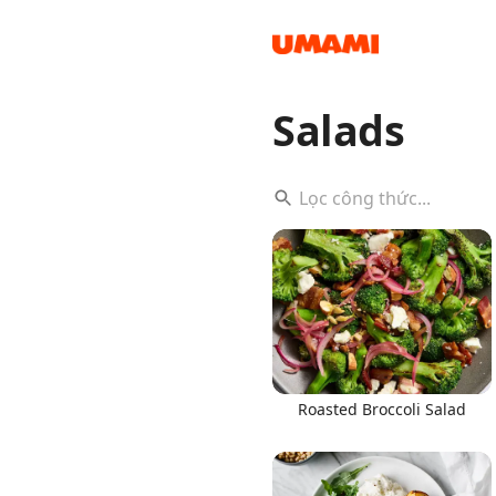
Salads
Recipes
Groceries
Roasted Broccoli Salad
Meals