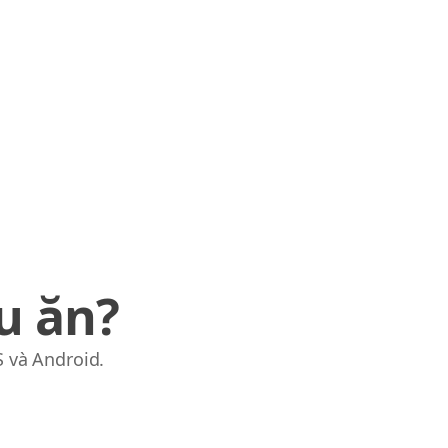
u ăn?
S và Android.