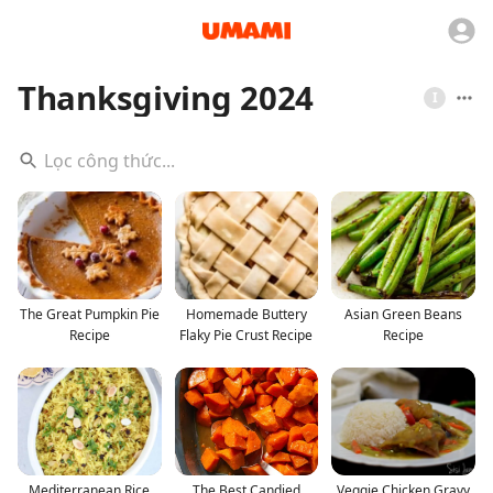
Thanksgiving 2024
I
The Great Pumpkin Pie
Homemade Buttery
Asian Green Beans
Recipe
Flaky Pie Crust Recipe
Recipe
Mediterranean Rice
The Best Candied
Veggie Chicken Gravy