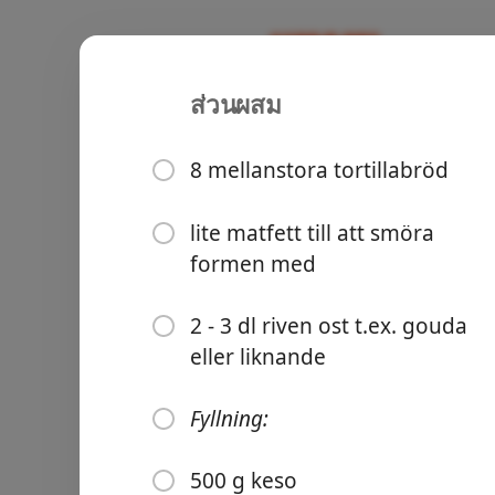
ส่วนผสม
Recipes
Familjen Blomster
Enchilada
8 mellanstora tortillabröd
Vegetariskt
lite matfett till att smöra
formen med
Groceries
2 - 3 dl riven ost t.ex. gouda
eller liknande
Fyllning:
Meals
500 g keso