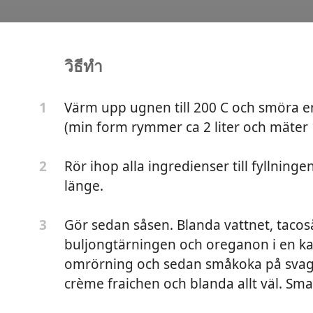
วิธีทำ
s Med Keso
Värm upp ugnen till 200 C och smöra e
1
(min form rymmer ca 2 liter och mäter 
Rör ihop alla ingredienser till fyllning
2
länge.
Gör sedan såsen. Blanda vattnet, taco
3
buljongtärningen och oreganon i en kas
omrörning och sedan småkoka på svag vä
crème fraichen och blanda allt väl. Sma