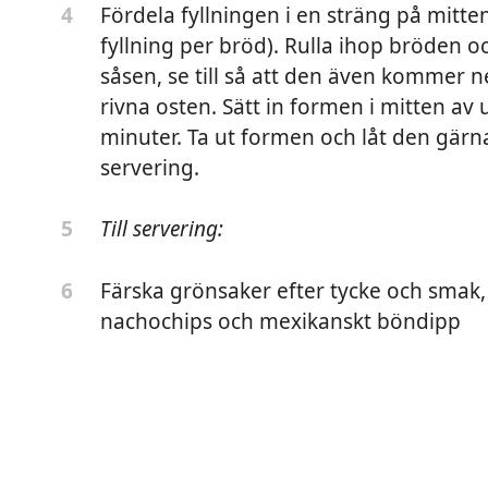
Fördela fyllningen i en sträng på mitten
4
fyllning per bröd). Rulla ihop bröden o
såsen, se till så att den även kommer 
rivna osten. Sätt in formen i mitten av
minuter. Ta ut formen och låt den gärn
servering.
Till servering:
5
Färska grönsaker efter tycke och smak,
6
nachochips och mexikanskt böndipp
 formen med
a eller liknande