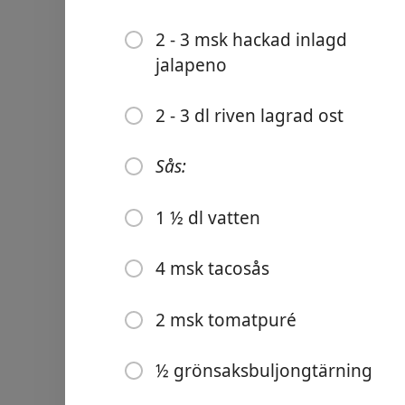
2 - 3 msk hackad inlagd
jalapeno
2 - 3 dl riven lagrad ost
Links
Home
Sås:
Chrome Extension
1 ½ dl vatten
ส่วนผสม
4 msk tacosås
8 mellanstora tortillabröd
2 msk tomatpuré
lite matfett till att smöra
½ grönsaksbuljongtärning
2 - 3 dl riven ost t.ex. goud