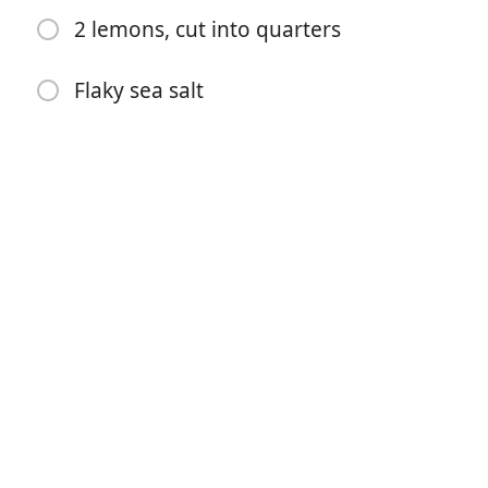
2 lemons, cut into quarters
Flaky sea salt
เริ่มทำอาหาร
ส่วนผสม
1/4 cup olive oil
1 1/2 pounds whole, shell-on shrimp (if you can find
them with the heads on, even better)
1 dried chile, such as chile de árbol