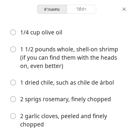
ส่วนผสม
วิธีทำ
Bowls
1/4 cup olive oil
Shell-On Shrimp With
Rosemary, Garlic & Chile
1 1/2 pounds whole, shell-on shrimp
(if you can find them with the heads
Shrimp
on, even better)
6 servings
10 minutes
30 minutes
จำนวนที่เสิร์ฟ
เวลาทำ
เวลารวม
1 dried chile, such as chile de árbol
2 sprigs rosemary, finely chopped
2 garlic cloves, peeled and finely
chopped