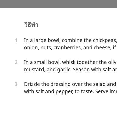
วิธีทำ
pea Salad
In a large bowl, combine the chickpeas,
1
onion, nuts, cranberries, and cheese, if
In a small bowl, whisk together the oliv
2
mustard, and garlic. Season with salt an
Drizzle the dressing over the salad and
3
with salt and pepper, to taste. Serve im