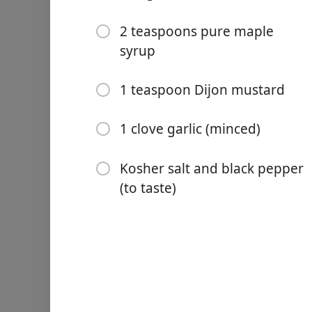
1 avocado (chopped)
2 teaspoons pure maple
2 tablespoons fresh lemon
syrup
1/4 cup chopped red onio
1/4 cup chopped pecans o
1 teaspoon Dijon mustard
1/4 cup dried cranberries
1 clove garlic (minced)
1/4 cup crumbled feta chee
Kosher salt and black pepper
2 tablespoons olive oil
(to taste)
1 tablespoon apple cider v
2 teaspoons pure maple s
1 teaspoon Dijon mustard
1 clove garlic (minced)
Kosher salt and black pepp