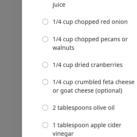
juice
1/4 cup chopped red onion
1/4 cup chopped pecans or
Links
walnuts
Home
1/4 cup dried cranberries
Chrome Extension
1/4 cup crumbled feta cheese
ส่วนผสม
or goat cheese (optional)
1 bag of kale
2 tablespoons olive oil
15 ounces chickpeas (rins
1 tablespoon apple cider
1 large apple (chopped, I l
vinegar