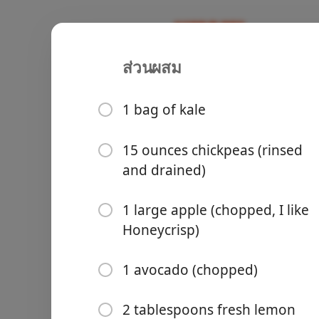
ส่วนผสม
Recipes
Jenny & Buck’s Recipes
Fall Chick
1 bag of kale
Vegetarian
15 ounces chickpeas (rinsed
and drained)
Groceries
1 large apple (chopped, I like
Honeycrisp)
1 avocado (chopped)
Meals
2 tablespoons fresh lemon