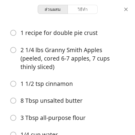
ส่วนผสม
วิธีทำ
Pacheco’s Baking Book 🍪
1 recipe for double pie crust
Apple Pie Recipe with the
Best Filling
2 1/4 lbs Granny Smith Apples
(peeled, cored 6-7 apples, 7 cups
thinly sliced)
8 servings
30 minutes
2 hours
จำนวนที่เสิร์ฟ
เวลาทำ
เวลารวม
1 1/2 tsp cinnamon
8 Tbsp unsalted butter
3 Tbsp all-purpose flour
1/4 cup water