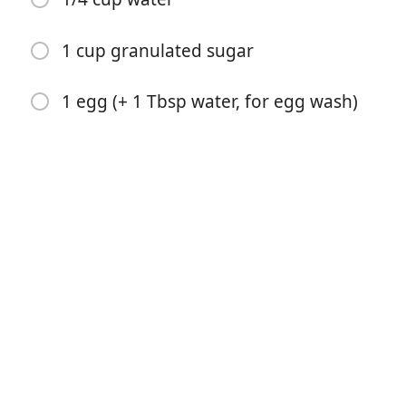
1 cup granulated sugar
เริ่มทำอาหาร
1 egg (+ 1 Tbsp water, for egg wash)
ส่วนผสม
1 recipe for double pie crust
2 1/4 lbs Granny Smith Apples (peeled, cored 6-7
apples, 7 cups thinly sliced)
1 1/2 tsp cinnamon
8 Tbsp unsalted butter
3 Tbsp all-purpose flour
1/4 cup water