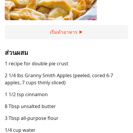
เริ่มทำอาหาร
ส่วนผสม
1 recipe for double pie crust
2 1/4 lbs Granny Smith Apples (peeled, cored 6-7
apples, 7 cups thinly sliced)
1 1/2 tsp cinnamon
8 Tbsp unsalted butter
3 Tbsp all-purpose flour
1/4 cup water