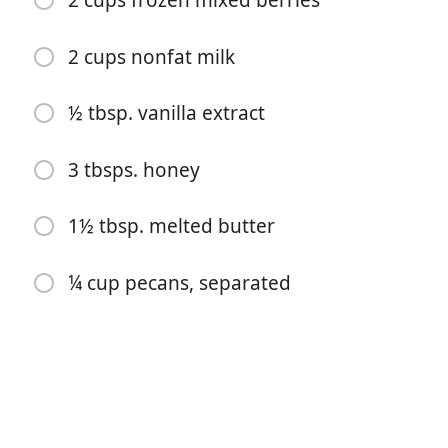
2 cups frozen mixed berries
2 cups nonfat milk
½ tbsp. vanilla extract
3 tbsps. honey
เริ่มทำอาหาร
1½ tbsp. melted butter
ส่วนผสม
¼ cup pecans, separated
2 cups quick-cook oats
1 tsp baking powder
⅓ cup packed brown sugar
1 tsp cinnamon