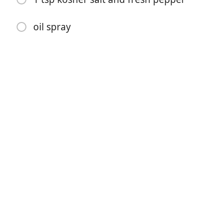
oil spray
เริ่มทำอาหาร
ส่วนผสม
6 oz grated zucchini (when squeezed 4.25 oz)
1 lb 93% lean ground turkey
1/4 cup seasoned whole wheat or gluten-free
breadcrumbs