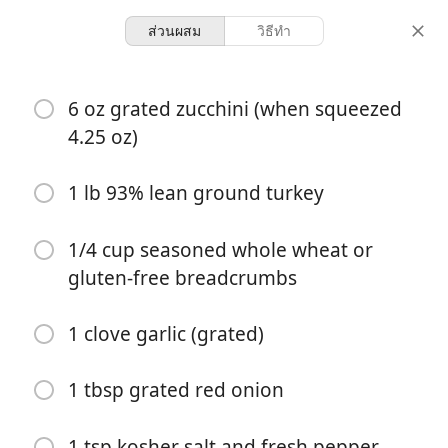
ส่วนผสม
วิธีทำ
Recipes for Tara
6 oz grated zucchini (when squeezed
Turkey Burgers with
4.25 oz)
Zucchini
1 lb 93% lean ground turkey
American
Main
1/4 cup seasoned whole wheat or
5 servings
15 minutes
จำนวนที่เสิร์ฟ
เวลารวม
gluten-free breadcrumbs
1 clove garlic (grated)
1 tbsp grated red onion
1 tsp kosher salt and fresh pepper