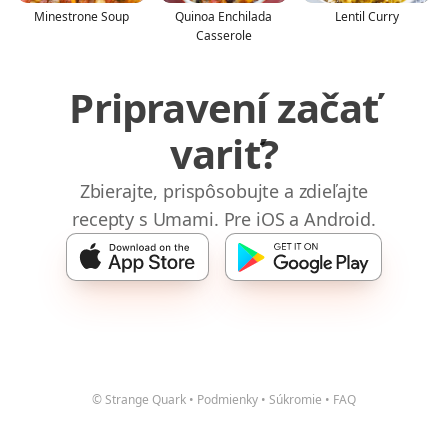
Minestrone Soup
Quinoa Enchilada
Lentil Curry
Casserole
Pripravení začať
variť?
Zbierajte, prispôsobujte a zdieľajte
recepty s Umami. Pre iOS a Android.
© Strange Quark
•
Podmienky
•
Súkromie
•
FAQ