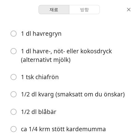
재료
방향
Familjen Blomster
1 dl havregryn
Overnight oats med fyra
sorters topping
1 dl havre-, nöt- eller kokosdryck
(alternativt mjölk)
Mellanmål
1 tsk chiafrön
1 serving
1 hour 30 minutes
분량
총 시간
1/2 dl kvarg (smaksatt om du önskar)
1/2 dl blåbär
ca 1/4 krm stött kardemumma