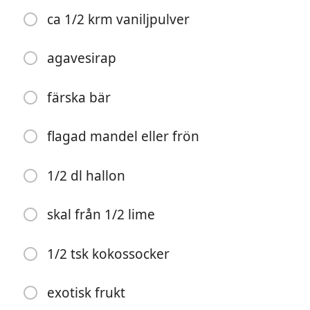
ca 1/2 krm vaniljpulver
agavesirap
färska bär
flagad mandel eller frön
요리 시작
1/2 dl hallon
재료
skal från 1/2 lime
1 dl havregryn
1 dl havre-, nöt- eller kokosdryck (alternativt mjölk)
1/2 tsk kokossocker
1 tsk chiafrön
exotisk frukt
1/2 dl kvarg (smaksatt om du önskar)