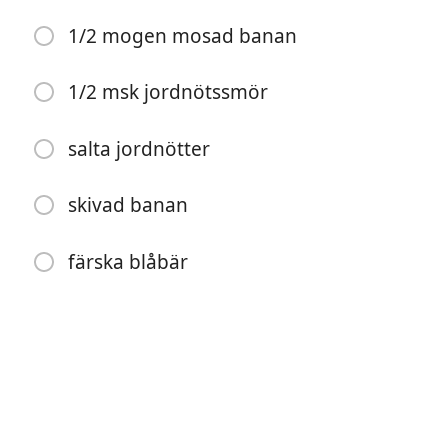
ev kanel
1/2 mogen mosad banan
ca 1/4 krm stött kardemumma
1/2 msk jordnötssmör
1/2 tsk malen kanel
ca 1/2 krm vaniljpulver
salta jordnötter
1/2 tärnat äpple
skivad banan
flytande honung
färska blåbär
hackad mandel eller pumpakärnor
1/2 mogen mosad banan
1/2 msk jordnötssmör
salta jordnötter
skivad banan