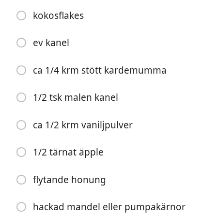
kokosflakes
1/2 dl blåbär
ca 1/4 krm stött kardemumma
ev kanel
ca 1/2 krm vaniljpulver
ca 1/4 krm stött kardemumma
agavesirap
färska bär
1/2 tsk malen kanel
flagad mandel eller frön
ca 1/2 krm vaniljpulver
1/2 dl hallon
skal från 1/2 lime
1/2 tärnat äpple
1/2 tsk kokossocker
flytande honung
exotisk frukt
hackad mandel eller pumpakärnor
kokosflakes