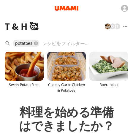
T & H 🥰
O
T
potatoes
Sweet Potato Fries
Cheesy Garlic Chicken
Boerenkool
& Potatoes
料理を始める準備
はできましたか？