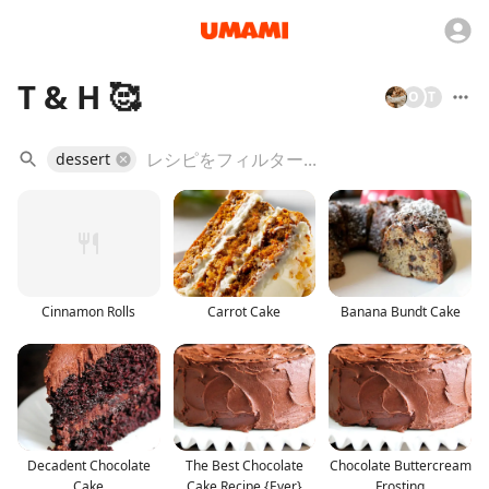
T & H 🥰
O
T
dessert
Cinnamon Rolls
Carrot Cake
Banana Bundt Cake
Decadent Chocolate
The Best Chocolate
Chocolate Buttercream
Cake
Cake Recipe {Ever}
Frosting