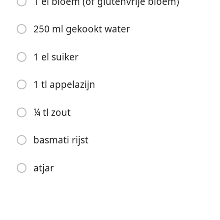
1 el bloem (of glutenvrije bloem)
¼ tl gemberpoeder
250 ml gekookt water
¼ tl knoflookpoeder
1 Steranijs
1 el suiker
1 rode ui (80g)
1 tl appelazijn
1 teentje knoflook
¼ tl zout
1 stuk verse gember (ter grootte van een duim)
1 tl lepel sambal badjak (of sambal oelek)
basmati rijst
1 klontje plantaardige boter
atjar
1 blikje tomatenpuree (70g)
1 el bloem (of glutenvrije bloem)
250 ml gekookt water