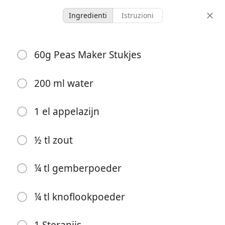
Ingredienti
Istruzioni
Lieve
60g Peas Maker Stukjes
Vegan babi pangang,
Peasmakers
200 ml water
Hoofdgerecht
Vega
1 el appelazijn
2
35?
porzioni
tempo totale
½ tl zout
¼ tl gemberpoeder
¼ tl knoflookpoeder