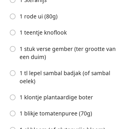
1 Steranijs
1 rode ui (80g)
1 teentje knoflook
1 stuk verse gember (ter grootte van
een duim)
Inizia a Cucinare
1 tl lepel sambal badjak (of sambal
Ingredienti
oelek)
60g Peas Maker Stukjes
1 klontje plantaardige boter
200 ml water
1 blikje tomatenpuree (70g)
1 el appelazijn
½ tl zout