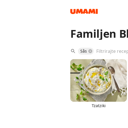
Familjen B
Recipes
Sås
Groceries
Tzatziki
Meals