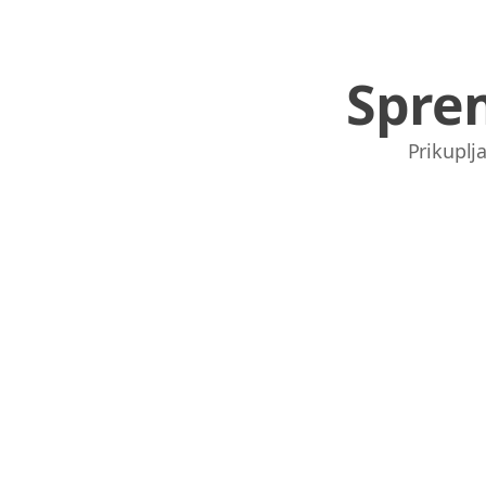
Spre
Prikuplja
Links
Home
Chrome Extension