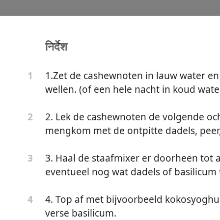
निर्देश
OT- PUDDING MET PEER
1.Zet de cashewnoten in lauw water en
1
wellen. (of een hele nacht in koud wate
M
2. Lek de cashewnoten de volgende och
2
mengkom met de ontpitte dadels, peer,
3. Haal de staafmixer er doorheen tot a
3
eventueel nog wat dadels of basilicum
4. Top af met bijvoorbeeld kokosyoghur
4
verse basilicum.