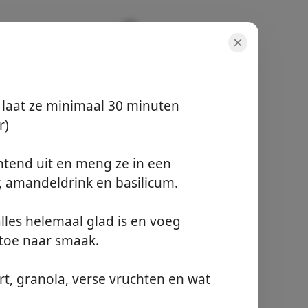
 EN
 laat ze minimaal 30 minuten
r)
tend uit en meng ze in een
 amandeldrink en basilicum.
परोसना
1 persoon
सक्रिय समय
lles helemaal glad is en voeg
• 5 minuten + min 30
 toe naar smaak.
min
कुल समय
• 5 minuten + min 30
t, granola, verse vruchten en wat
min