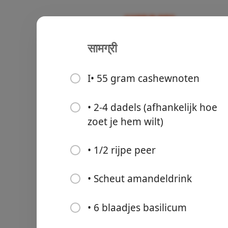
सामग्री
Recipes
Ontbijt
CASHEWNO
I• 55 gram cashewnoten
BASILICU
• 2-4 dadels (afhankelijk hoe
zoet je hem wilt)
Groceries
• 1/2 rijpe peer
• Scheut amandeldrink
• 6 blaadjes basilicum
Meals