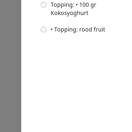
Topping: • 100 gr
Kokosyoghurt
• Topping: rood fruit
Links
Home
Chrome Extension
सामग्री
I• 55 gram cashewnoten
• 2-4 dadels (afhankelijk h
• 1/2 rijpe peer