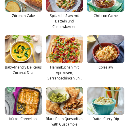
Zitronen-Cake
Spitzkohl-Slaw mit
Chili con Carne
Datteln und
Cashewkernen
Baby-friendly Delicious
Flammkuchen mit
Coleslaw
Coconut Dhal
Aprikosen,
Serranoschinken und
Rucola
Kürbis-Cannelloni
Black Bean Quesadillas
Dattel-Curry-Dip
with Guacamole