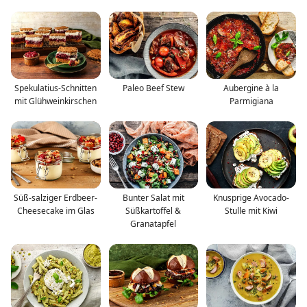
Spekulatius-Schnitten
Paleo Beef Stew
Aubergine à la
mit Glühweinkirschen
Parmigiana
Süß-salziger Erdbeer-
Bunter Salat mit
Knusprige Avocado-
Cheesecake im Glas
Süßkartoffel &
Stulle mit Kiwi
Granatapfel