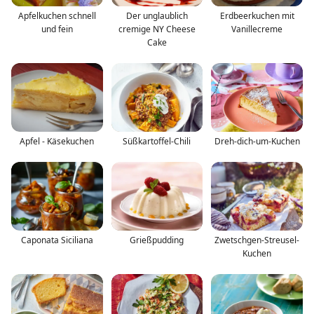
Apfelkuchen schnell
Der unglaublich
Erdbeerkuchen mit
und fein
cremige NY Cheese
Vanillecreme
Cake
Apfel - Käsekuchen
Süßkartoffel-Chili
Dreh-dich-um-Kuchen
Caponata Siciliana
Grießpudding
Zwetschgen-Streusel-
Kuchen