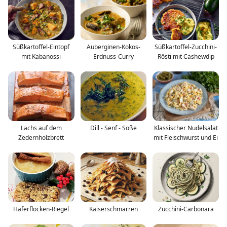
Süßkartoffel-Eintopf
Auberginen-Kokos-
Süßkartoffel-Zucchini-
mit Kabanossi
Erdnuss-Curry
Rösti mit Cashewdip
Lachs auf dem
Dill - Senf - Soße
Klassischer Nudelsalat
Zedernholzbrett
mit Fleischwurst und Ei
Haferflocken-Riegel
Kaiserschmarren
Zucchini-Carbonara