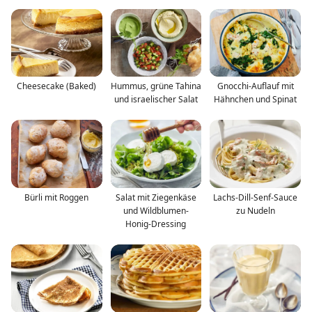
Cheesecake (Baked)
Hummus, grüne Tahina
Gnocchi-Auflauf mit
und israelischer Salat
Hähnchen und Spinat
Bürli mit Roggen
Salat mit Ziegenkäse
Lachs-Dill-Senf-Sauce
und Wildblumen-
zu Nudeln
Honig-Dressing