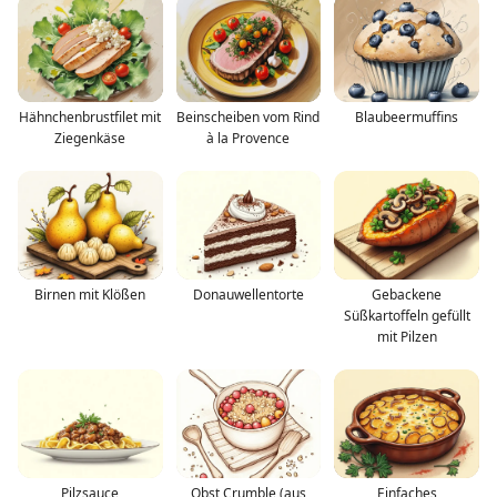
Hähnchenbrustfilet mit
Beinscheiben vom Rind
Blaubeermuffins
Ziegenkäse
à la Provence
Birnen mit Klößen
Donauwellentorte
Gebackene
Süßkartoffeln gefüllt
mit Pilzen
Pilzsauce
Obst Crumble (aus
Einfaches