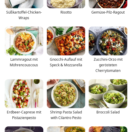
Süßkartoffel-Chicken-
Risotto
Gemüse-Pilz-Ragout
Wraps
Lammragout mit
Gnocchi-Auflauf mit
Zucchini-Orzo mit
Möhrencouscous
Speck & Mozzarella
gerösteten
Cherrytomaten
Erdbeer-Caprese mit
Shrimp Pasta Salad
Broccoli Salad
Pistazienpesto
with Cilantro Pesto