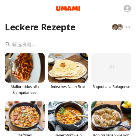
Leckere Rezepte
Malloreddus alla
Indisches Naan Brot
Ragout alla Bolognese
Campidanese
Deftiges
Bauerntopf - ein
Kohlrouladen wie von