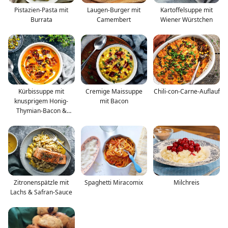
Pistazien-Pasta mit
Laugen-Burger mit
Kartoffelsuppe mit
Burrata
Camembert
Wiener Würstchen
Kürbissuppe mit
Cremige Maissuppe
Chili-con-Carne-Auflauf
knusprigem Honig-
mit Bacon
Thymian-Bacon &
Pistazien
Zitronenspätzle mit
Spaghetti Miracomix
Milchreis
Lachs & Safran-Sauce