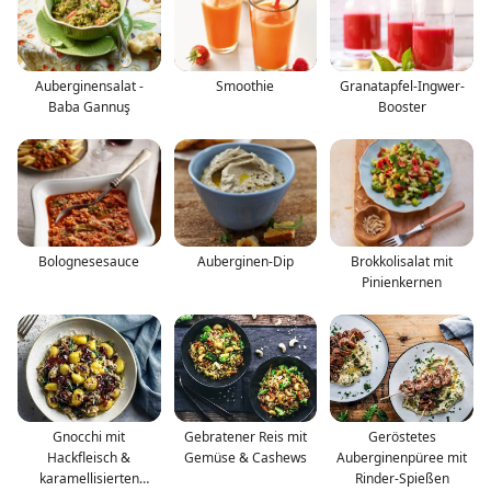
Auberginensalat -
Smoothie
Granatapfel-Ingwer-
Baba Gannuş
Booster
Bolognesesauce
Auberginen-Dip
Brokkolisalat mit
Pinienkernen
Gnocchi mit
Gebratener Reis mit
Geröstetes
Hackfleisch &
Gemüse & Cashews
Auberginenpüree mit
karamellisierten
Rinder-Spießen