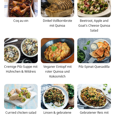
Coq au vin
Dinkel-Vollkornbrote
Beetroot, Apple and
mit Quinoa
Goat's Cheese Quinoa
Salad
Cremige Pilz-Suppe mit
Veganer Eintopf mit
Pilz-Spinat-Quesadilla
Hühnchen & Wildreis
roter Quinoa und
Kokosmilch
Curried chicken salad
Linsen & gebratene
Gebratener Reis mit