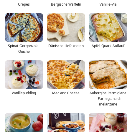
Crêpes
Bergische Waffeln
Vanille-Vla
Spinat-Gorgonzola-
Dänische Hefeknoten
Apfel-Quark-Auflauf
Quiche
Vanillepudding
Mac and Cheese
Aubergine Parmigiana
- Parmigiana di
melanzane