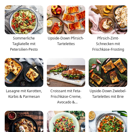
Zwiebeln
Sommerliche
Upside-Down Pfirsich-
Pfirsich-Zimt-
Tagliatelle mit
Tartelettes
Schnecken mit
Petersilien-Pesto
Frischkäse-Frosting
Lasagne mit Karotten,
Croissant mit Feta-
Upside-Down Zwiebel-
Kürbis & Parmesan
Frischkäse-Creme,
Tartelettes mit Brie
Avocado &
Champignons