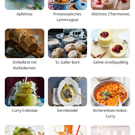
Apfelmus
Provenzialisches
Milchreis (Thermomix)
Lammragout
Dinkelbrot mit
St. Galler Bürli
Sahne-Grießpudding
Kürbiskernen
Curry-Coleslaw
Germknödel
Kichererbsen-Kokos-
Curry