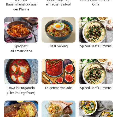
Bauernfrühstück aus
einfacher Eintopf
Oma
der Pfanne
Spaghetti
Nasi Goreng
Spiced Beef Hummus
all'Amatriciana
Uova in Purgatorio
Feigenmarmelade
Spiced Beef Hummus
(Eier im Fegefeuer)