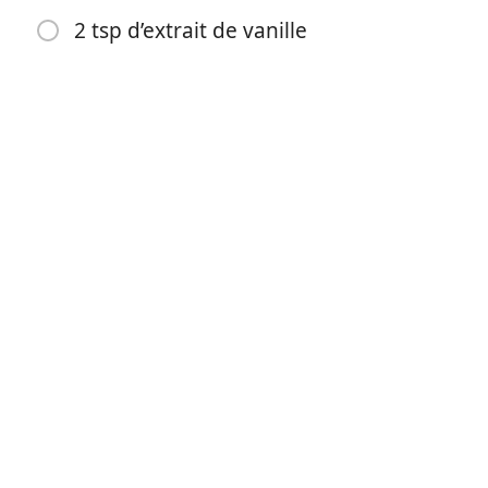
2 tsp d’extrait de vanille
開始烹飪
食材
5 oeufs
125g de farine tamisée
2 tsp baking powder tamisée avec la farine
100 g de beurre
100g de sucre
160 g de chocolat noir
2 tsp d’extrait de vanille