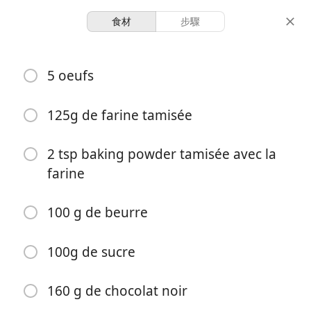
食材
步驟
Desserts
5 oeufs
Gateau Marbré
125g de farine tamisée
-
-
份量
總時間
2 tsp baking powder tamisée avec la
farine
100 g de beurre
100g de sucre
160 g de chocolat noir