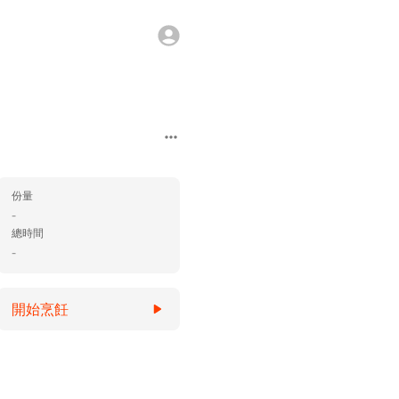
份量
-
總時間
-
開始烹飪