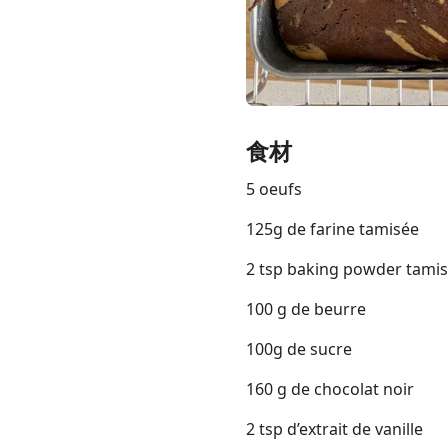
Links
食材
Home
5 oeufs
Chrome Extension
125g de farine tamisée
2 tsp baking powder tamisé
100 g de beurre
100g de sucre
160 g de chocolat noir
2 tsp d’extrait de vanille