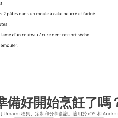
s.
s 2 pâtes dans un moule à cake beurré et fariné.
tes .
a lame d’un couteau / cure dent ressort sèche.
démouler.
準備好開始烹飪了嗎
 Umami 收集、定制和分享食譜。適用於 iOS 和 Andro