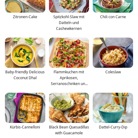
Zitronen-Cake
Spitzkohl-Slaw mit
Chili con Carne
Datteln und
Cashewkernen
Baby-friendly Delicious
Flammkuchen mit
Coleslaw
Coconut Dhal
Aprikosen,
Serranoschinken und
Rucola
Kürbis-Cannelloni
Black Bean Quesadillas
Dattel-Curry-Dip
with Guacamole