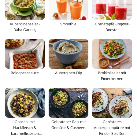
Auberginensalat -
Smoothie
Granatapfel-Ingwer-
Baba Gannuş
Booster
Bolognesesauce
Auberginen-Dip
Brokkolisalat mit
Pinienkernen
Gnocchi mit
Gebratener Reis mit
Geröstetes
Hackfleisch &
Gemüse & Cashews
Auberginenpüree mit
karamellisierten
Rinder-Spießen