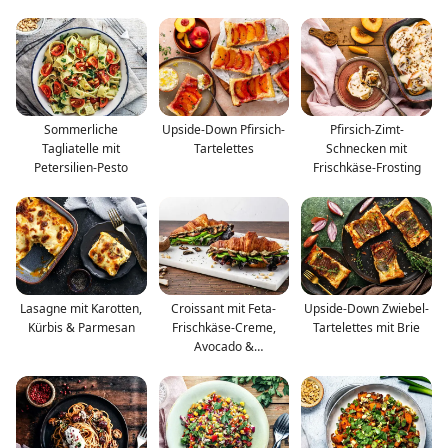
Zwiebeln
Sommerliche
Upside-Down Pfirsich-
Pfirsich-Zimt-
Tagliatelle mit
Tartelettes
Schnecken mit
Petersilien-Pesto
Frischkäse-Frosting
Lasagne mit Karotten,
Croissant mit Feta-
Upside-Down Zwiebel-
Kürbis & Parmesan
Frischkäse-Creme,
Tartelettes mit Brie
Avocado &
Champignons