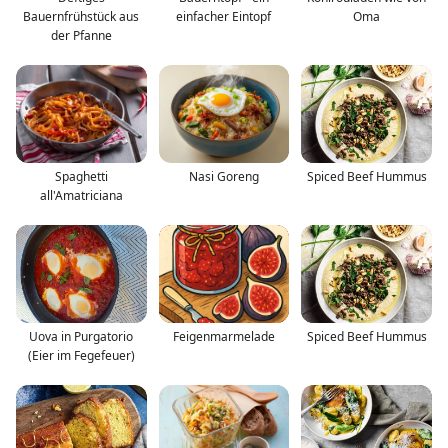
Bauernfrühstück aus
einfacher Eintopf
Oma
der Pfanne
Spaghetti
Nasi Goreng
Spiced Beef Hummus
all'Amatriciana
Uova in Purgatorio
Feigenmarmelade
Spiced Beef Hummus
(Eier im Fegefeuer)