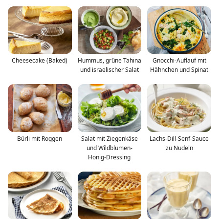
Cheesecake (Baked)
Hummus, grüne Tahina
Gnocchi-Auflauf mit
und israelischer Salat
Hähnchen und Spinat
Bürli mit Roggen
Salat mit Ziegenkäse
Lachs-Dill-Senf-Sauce
und Wildblumen-
zu Nudeln
Honig-Dressing