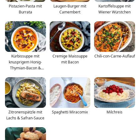
Pistazien-Pasta mit
Laugen-Burger mit
Kartoffelsuppe mit
Burrata
Camembert
Wiener Würstchen
Kürbissuppe mit
Cremige Maissuppe
Chili-con-Carne-Auflauf
knusprigem Honig-
mit Bacon
Thymian-Bacon &
Pistazien
Zitronenspätzle mit
Spaghetti Miracomix
Milchreis
Lachs & Safran-Sauce