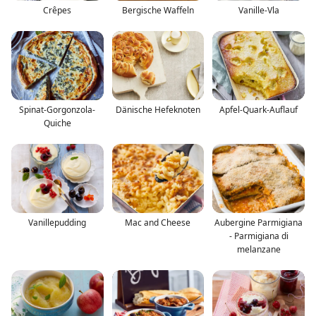
Crêpes
Bergische Waffeln
Vanille-Vla
Spinat-Gorgonzola-
Dänische Hefeknoten
Apfel-Quark-Auflauf
Quiche
Vanillepudding
Mac and Cheese
Aubergine Parmigiana
- Parmigiana di
melanzane