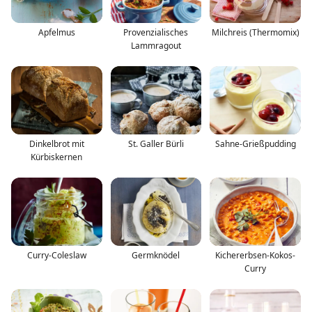
Apfelmus
Provenzialisches
Milchreis (Thermomix)
Lammragout
Dinkelbrot mit
St. Galler Bürli
Sahne-Grießpudding
Kürbiskernen
Curry-Coleslaw
Germknödel
Kichererbsen-Kokos-
Curry