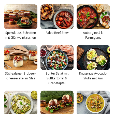
Spekulatius-Schnitten
Paleo Beef Stew
Aubergine à la
mit Glühweinkirschen
Parmigiana
Süß-salziger Erdbeer-
Bunter Salat mit
Knusprige Avocado-
Cheesecake im Glas
Süßkartoffel &
Stulle mit Kiwi
Granatapfel