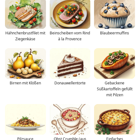
Hähnchenbrustfilet mit
Beinscheiben vom Rind
Blaubeermuffins
Ziegenkäse
à la Provence
Birnen mit Klößen
Donauwellentorte
Gebackene
Süßkartoffeln gefüllt
mit Pilzen
Pilzsauce
Obst Crumble (aus
Einfaches