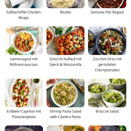
Süßkartoffel-Chicken-
Risotto
Gemüse-Pilz-Ragout
Wraps
Lammragout mit
Gnocchi-Auflauf mit
Zucchini-Orzo mit
Möhrencouscous
Speck & Mozzarella
gerösteten
Cherrytomaten
Erdbeer-Caprese mit
Shrimp Pasta Salad
Broccoli Salad
Pistazienpesto
with Cilantro Pesto