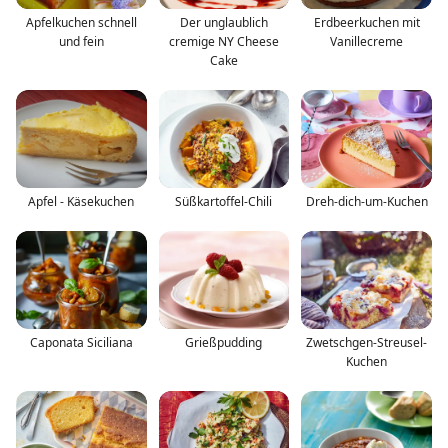
Apfelkuchen schnell
Der unglaublich
Erdbeerkuchen mit
und fein
cremige NY Cheese
Vanillecreme
Cake
Apfel - Käsekuchen
Süßkartoffel-Chili
Dreh-dich-um-Kuchen
Caponata Siciliana
Grießpudding
Zwetschgen-Streusel-
Kuchen