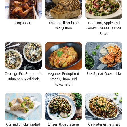
Coq au vin
Dinkel-Vollkornbrote
Beetroot, Apple and
mit Quinoa
Goat's Cheese Quinoa
Salad
Cremige Pilz-Suppe mit
Veganer Eintopf mit
Pilz-Spinat-Quesadilla
Hühnchen & Wildreis
roter Quinoa und
Kokosmilch
Curried chicken salad
Linsen & gebratene
Gebratener Reis mit