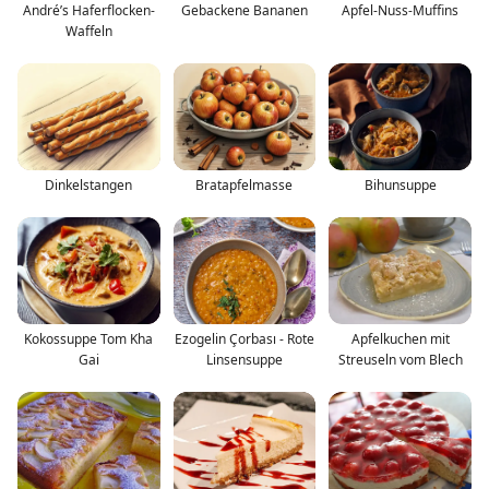
André’s Haferflocken-
Gebackene Bananen
Apfel-Nuss-Muffins
Waffeln
Dinkelstangen
Bratapfelmasse
Bihunsuppe
Kokossuppe Tom Kha
Ezogelin Çorbası - Rote
Apfelkuchen mit
Gai
Linsensuppe
Streuseln vom Blech