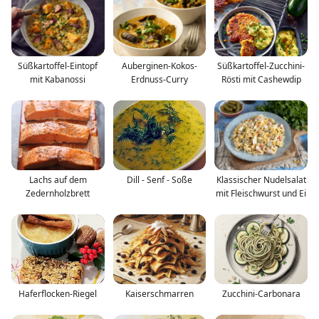
Süßkartoffel-Eintopf
Auberginen-Kokos-
Süßkartoffel-Zucchini-
mit Kabanossi
Erdnuss-Curry
Rösti mit Cashewdip
Lachs auf dem
Dill - Senf - Soße
Klassischer Nudelsalat
Zedernholzbrett
mit Fleischwurst und Ei
Haferflocken-Riegel
Kaiserschmarren
Zucchini-Carbonara