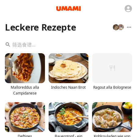
Leckere Rezepte
Malloreddus alla
Indisches Naan Brot
Ragout alla Bolognese
Campidanese
Deftiges
Bauerntopf - ein
Kohlrouladen wie von