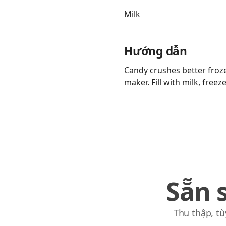
Milk
Hướng dẫn
Links
Candy crushes better froze
maker. Fill with milk, freeze
Home
Chrome Extension
Sẵn 
Thu thập, tù