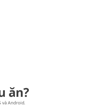
u ăn?
S và Android.