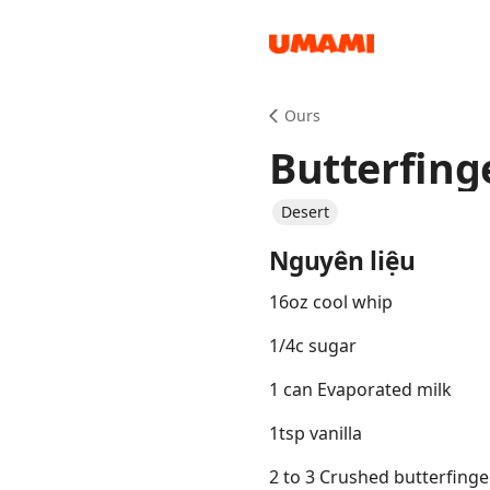
Recipes
Ours
Butterfing
Desert
Nguyên liệu
Groceries
16oz cool whip
1/4c sugar
1 can Evaporated milk
1tsp vanilla
Meals
2 to 3 Crushed butterfinge