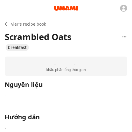
Tyler's recipe book
Scrambled Oats
breakfast
-
-
khẩu phần
tổng thời gian
Nguyên liệu
-
Hướng dẫn
-