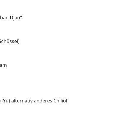
oban Djan“
Schüssel)
sam
a-Yu) alternativ anderes Chiliöl