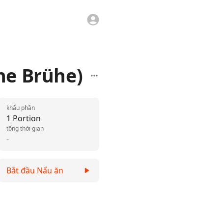
ne Brühe)
khẩu phần
1 Portion
tổng thời gian
-
Bắt đầu Nấu ăn