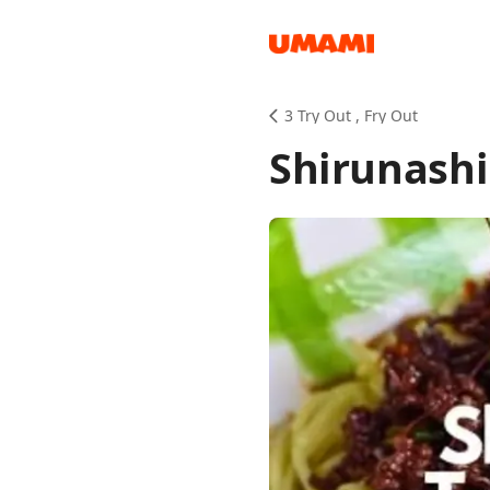
Recipes
3 Try Out , Fry Out
Shirunash
Groceries
Meals