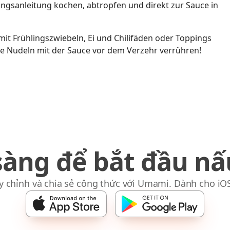
gsanleitung kochen, abtropfen und direkt zur Sauce in
mit Frühlingszwiebeln, Ei und Chilifäden oder Toppings
e Nudeln mit der Sauce vor dem Verzehr verrühren!
sàng để bắt đầu nấ
y chỉnh và chia sẻ công thức với Umami. Dành cho iO