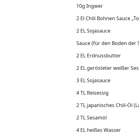
10g Ingwer
2 El Chili Bohnen Sauce „T
2 EL Sojasauce
Sauce (für den Boden der 
2 EL Erdnussbutter
2 EL gerösteter weißer Se
3 EL Sojasauce
4 TL Reisessig
2 TL japanisches Chili-Öl (L
2 TL Sesamöl
4 EL heißes Wasser