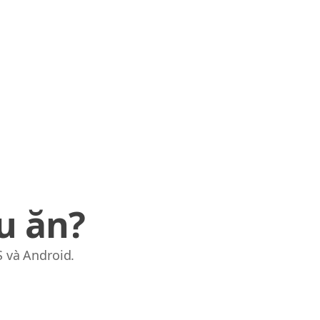
u ăn?
S và Android.