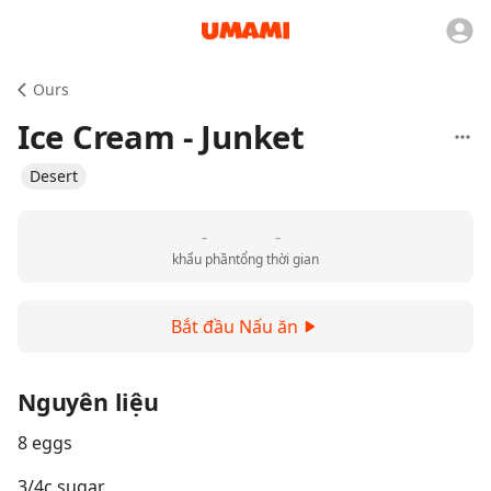
Ours
Ice Cream - Junket
Desert
-
-
khẩu phần
tổng thời gian
Bắt đầu Nấu ăn
Nguyên liệu
8 eggs
3/4c sugar