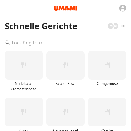
Schnelle Gerichte
M
M
Nudelsalat
Falafel Bowl
Ofengemüse
(Tomatensosse
Curry
Gemüsestrudel
Quiche