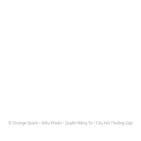
© Strange Quark
•
Điều Khoản
•
Quyền Riêng Tư
•
Câu Hỏi Thường Gặp