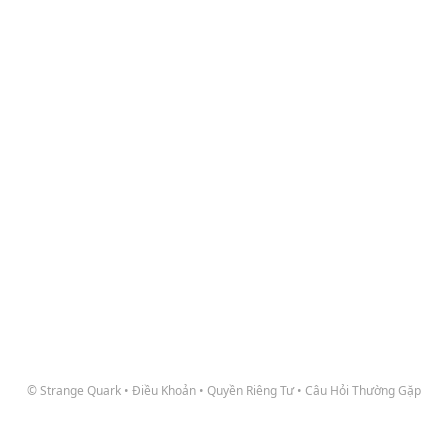
© Strange Quark
•
Điều Khoản
•
Quyền Riêng Tư
•
Câu Hỏi Thường Gặp