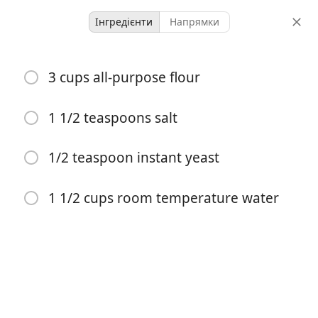
Інгредієнти
Напрямки
Miracle No Knead Bread
3 cups all-purpose flour
Bread
1 1/2 teaspoons salt
18 hours 40
8 servings
12 hours
minutes
порції
активний час
1/2 teaspoon instant yeast
загальний час
1 1/2 cups room temperature water